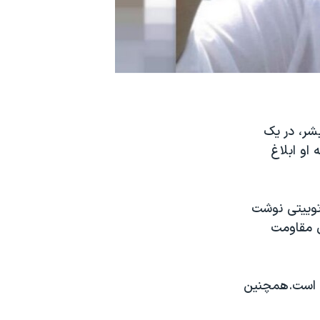
ر، در یک
م «۳۰ ماه زندان» را به او ابلاغ
علام این خبر در توییتی نوشت
ق مقاومت
جام شده است.همچنین