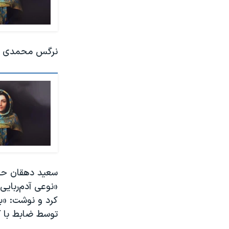
نرگس محمدی روز
سعید دهقان حقو
«نوعی آدم‌ربای
کرد و نوشت: «ب
توسط ضابط با ك