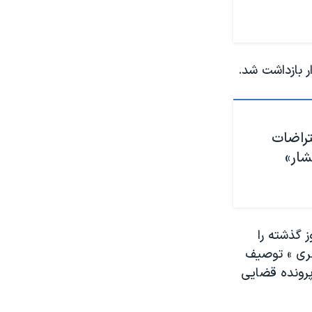
 بازداشت شد.
راضات
شار»
 گذشته را
هری » توصیف
پرونده قضایی