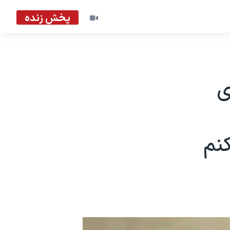
پخش زنده
ی
نم