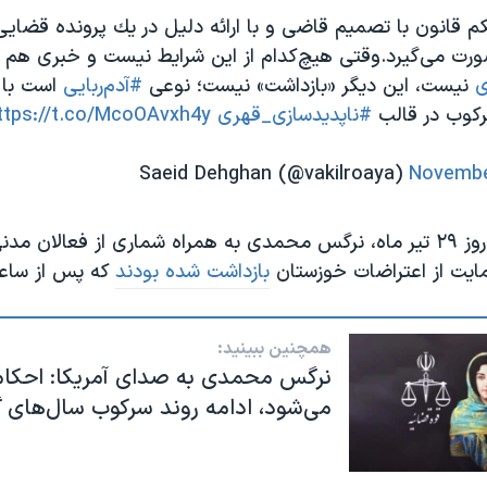
 قانون با تصمیم قاضی و با ارائه دليل در يك پرونده قضا
ورت می‌گیرد.وقتی هیچ‌کدام از این شرایط نیست و خبری هم ا
نیست، این دیگر «بازداشت» نیست؛ نوعی
#آدم‌ربایی
است با 
سرکوب در قالب
#ناپدیدسازی_قهری
ttps://t.co/McoOAvxh4y
Novembe
پیش از این نیز روز ۲۹ تیر ماه، نرگس محمدی به همراه شماری از فعالان م
ایت از اعتراضات خوزستان
بازداشت شده بودند
که پس از ساعات
همچنین ببینید:
نرگس محمدی به صدای آمریکا: احکام
می‌شود، ادامه روند سرکوب سال‌های