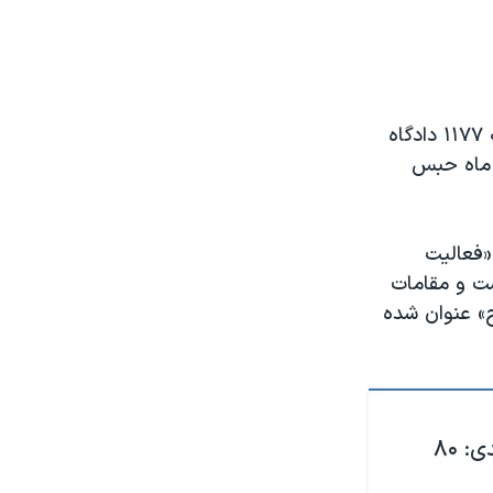
روز دوم خرداد ماه همسر نرگس محمدی از محکومیت مجدد او از سوی شعبه ۱۱۷۷ دادگاه
ی دو مجتمع قضایی قدس تهران به «تحمل ۸۰ ضربه شلاق تعزیری، ۳۰ ماه حبس
«فعالیت
است و مقامات
ح» عنوان شده
یک محکومیت دیگر برای نرگس محمدی: ۸۰