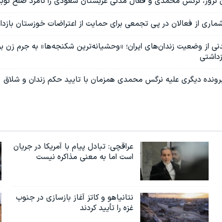
ان نروژ، نرگس محمدی و فعال مدنی عربستان سعودی را نامزد صلح نوبل
ری از فعالان در پی تجمعی برای حمایت از اعتراضات خوزستان بازد
نی از وضعیت زندان‌های ایران؛ «وحشیانه‌ترین شکنجه‌ها» به جرم زن 
زداشتی
پرونده دیگری علیه نرگس محمدی همزمان با تایید حکم زندان و شلاق
عراقچی: تبادل پیام با آمریکا در جریان
است اما به معنی مذاکره نیست
نتانیاهو و کاتز آغاز بازسازی در جنوب
غزه را تأیید کردند