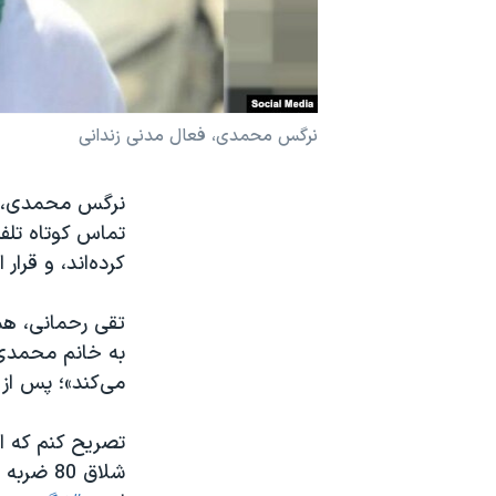
نرگس محمدی برنده جایزه نوبل صلح
همایش محافظه‌کاران آمریکا «سی‌پک»
صفحه‌های ویژه
نرگس محمدی، فعال مدنی زندانی
سفر پرزیدنت ترامپ به چین
نرگس محمدی، ف
کرده‌اند، و قرار 
به خانم محمدی گ
می‌کند»؛ پس از
شلاق 80