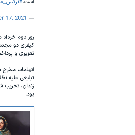
است.
#نرگس_م
r 17, 2021
— TAGHI RAHMANI (@RahmaniTaghi)
تعزیری و پرداخت
اتهامات مطرح ش
تبلیغی علیه نظا
زندان، تخریب شی
بود.