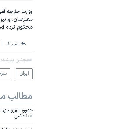
وزارت خارجه آم
معترضان، و نیز
محکوم کرده اس
اشتراک
همچنبن ببینید:
ايران
سرخ
مطالب مر
حقوق شهروندی | خو
آتنا دائمی