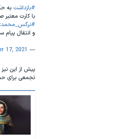
#بازداشت
به حکم
با كارت معتبر ص
#نرگس_محمدی
و انتقال پیام 
r 17, 2021
— Saeid Dehghan (@vakilroaya)
تجمعی برای حم