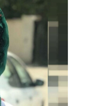
مستندها
فرهنگ و زندگی
حقوق شهروندی
انتخابات ریاست جمهوری آمریکا ۲۰۲۴
اقتصادی
حمله جمهوری اسلامی به اسرائیل
رمز مهسا
علم و فناوری
اسرائیل در جنگ
ورزش زنان در ایران
گالری عکس
اعتراضات زن، زندگی، آزادی
آرشیو پخش زنده
مجموعه مستندهای دادخواهی
تریبونال مردمی آبان ۹۸
دادگاه حمید نوری
چهل سال گروگان‌گیری
قانون شفافیت دارائی کادر رهبری ایران
اعتراضات مردمی آبان ۹۸
اسرائیل در جنگ