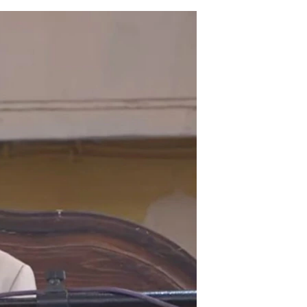
مستندها
فرهنگ و زندگی
حقوق شهروندی
انتخابات ریاست جمهوری آمریکا ۲۰۲۴
اقتصادی
حمله جمهوری اسلامی به اسرائیل
رمز مهسا
علم و فناوری
اسرائیل در جنگ
ورزش زنان در ایران
گالری عکس
اعتراضات زن، زندگی، آزادی
آرشیو پخش زنده
مجموعه مستندهای دادخواهی
تریبونال مردمی آبان ۹۸
دادگاه حمید نوری
چهل سال گروگان‌گیری
قانون شفافیت دارائی کادر رهبری ایران
اعتراضات مردمی آبان ۹۸
اسرائیل در جنگ