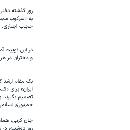
روز گذشته دفتر ف
به «سرکوب مجدد
حجاب اجباری، ابر
در این توییت آم
و دختران در هر 
یک مقام ارشد ک
ایران» برای «ان
تصمیم بگیرند و
جمهوری اسلامی 
جان کربی، هماه
روز دوشنبه، در