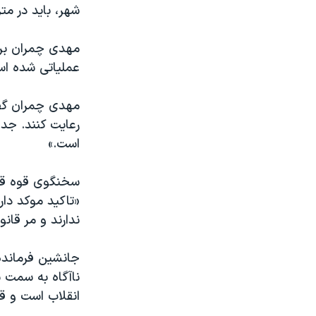
شهر، باید در مت
مهدی چمران بر 
عملیاتی شده اس
مهدی چمران گفت:
رعایت کنند. جدا
است.»
سخنگوی قوه قض
«تاکید موکد دار
ندارند و مر قان
جانشین فرماند
ناآگاه به سمت 
انقلاب است و ق