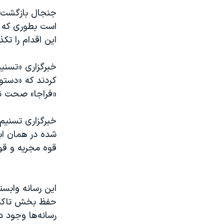
جنجال بازگشت «
است بطوری که ر
این اقدام را تکذ
خبرگزاری «تسنیم
کردند که «دستور
«فراجا» صحت ند
خبرگزاری تسنیم
شده در همان اب
قوه مجریه و قو
این رسانه وابست
حفظ بخش تاکید 
رسانه‌ها وجود دا