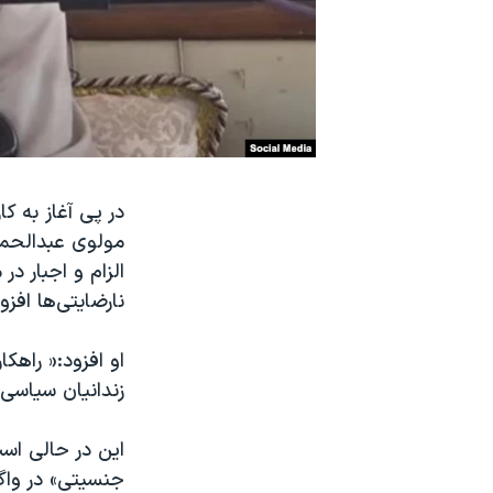
نرگس محمدی برنده جایزه نوبل صلح
همایش محافظه‌کاران آمریکا «سی‌پک»
صفحه‌های ویژه
سفر پرزیدنت ترامپ به چین
در پی آغاز به ک
مولوی عبدالحمی
الزام و اجبار 
نارضایتی‌ها افز
او افزود:« راهکا
زندانیان سیاسی 
جنسیتی» در واگ