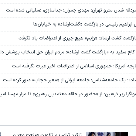
 مردانه شدن مترو تهران؛ مهدی چمران: جداسازی، عملیاتی شده است
ابراهیم رئیسی در بازگشت «گشت‌ارشاد» به خیابان‌ها
ازگشت گشت ارشاد: «رژیم» هیچ چیزی از اعتراضات یاد نگرفت
کاخ سفید به «بازگشت گشت ارشاد»: مردم ایران حق انتخاب پوشش دار
جه آمریکا: جمهوری اسلامی از اعتراضات اخیر عبرت نگرفته است
د»؛ یک جامعه‌شناس: جامعه ایرانی از «معبر حجاب» عبور کرده است
گرا زیر ذره‌بین؛ از «حضور در حلقه معتمدین رهبری» تا مزار مهسا امی
تاکید ترامپ بر تقویت صنعت معدن