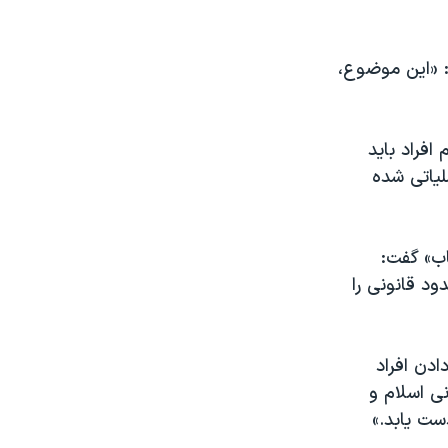
 «این موضوع،
افراد باید
لیاتی شده
ب» گفت:
ود قانونی را
دن افراد
ی اسلام و
ست یابد.»