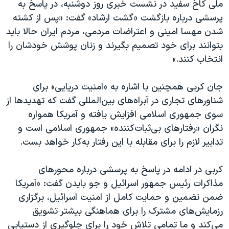
اسرائیل در جنگ
ملی کاخ سفید در نشست خبری روز دوشنبه، در پاسخ به
پرسشی درباره بازگشت «گشت ارشاد» گفت: «پس از کشته
نرگس محمدی برنده جایزه نوبل صلح
شدن مهسا امینی و اعتراضات مردمی، مردم ایران حالا باید
همایش محافظه‌کاران آمریکا «سی‌پک»
بتوانند برای خود تصمیم بگیرند و زنان پوشش خودشان را
صفحه‌های ویژه
انتخاب کنند.»
سفر پرزیدنت ترامپ به چین
جان کربی همچنین با اشاره به «امنیت دریایی» برای
شناور‌های تجاری در آبراه‌های بین‌المللی گفت که تهدیدها از
سوی جمهوری اسلامی افزایش یافته و آمریکا همواره
نگران «رفتارهای بی‌ثبات‌کننده» جمهوری اسلامی است و
تدابیر لازم را برای مقابله با این رفتار به‌کار خواهد بست.
کربی در ادامه در پاسخ به پرسشی درباره محور‌های
مذاکرات رئیس جمهور اسرائیل و جو بایدن گفت: «آمریکا
ضمن تضمین و حمایت کامل از امنیت اسرائیل، برگزاری
رزمایش‌های مشترک را برای هماهنگی بیشتر تشویق
می‌کند و ما تمامی تلاش خود را برای جلوگیری از دستیابی