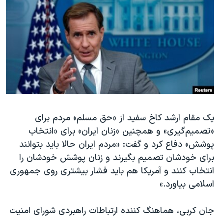
دنبال کنید
مستندها
فرهنگ و زندگی
حقوق شهروندی
انتخابات ریاست جمهوری آمریکا ۲۰۲۴
اقتصادی
حمله جمهوری اسلامی به اسرائیل
رمز مهسا
علم و فناوری
زبانهای مختلف
اسرائیل در جنگ
ورزش زنان در ایران
گالری عکس
اعتراضات زن، زندگی، آزادی
آرشیو پخش زنده
مجموعه مستندهای دادخواهی
یک مقام ارشد کاخ سفید از «حق مسلم» مردم برای
«تصمیم‌گیری» و همچنین «زنان ایران» برای «انتخاب
تریبونال مردمی آبان ۹۸
پوشش» دفاع کرد و گفت: «مردم ایران حالا باید بتوانند
دادگاه حمید نوری
برای خودشان تصمیم بگیرند و زنان پوشش خودشان را
چهل سال گروگان‌گیری
انتخاب کنند و آمریکا هم باید فشار بیشتری روی جمهوری
اسلامی بیاورد.»
قانون شفافیت دارائی کادر رهبری ایران
اعتراضات مردمی آبان ۹۸
جان کربی، هماهنگ کننده ارتباطات راهبردی شورای امنیت