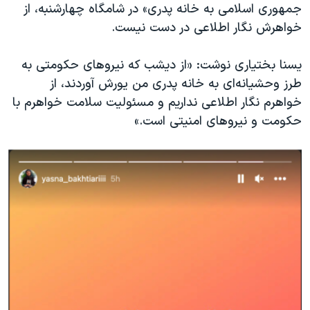
اسرائیل در جنگ
جمهوری اسلامی به خانه پدری» در شامگاه چهارشنبه، از
خواهرش نگار اطلاعی در دست نیست.
نرگس محمدی برنده جایزه نوبل صلح
همایش محافظه‌کاران آمریکا «سی‌پک»
یسنا بختیاری نوشت: «از دیشب که نیروهای حکومتی به
صفحه‌های ویژه
طرز وحشیانه‌ای به خانه پدری من یورش آوردند، از
خواهرم نگار اطلاعی نداریم و مسئولیت سلامت خواهرم با
سفر پرزیدنت ترامپ به چین
حکومت و نیروهای امنیتی است.»