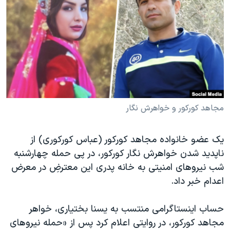
دنبال کنید
مستندها
فرهنگ و زندگی
حقوق شهروندی
انتخابات ریاست جمهوری آمریکا ۲۰۲۴
اقتصادی
حمله جمهوری اسلامی به اسرائیل
رمز مهسا
علم و فناوری
زبانهای مختلف
اسرائیل در جنگ
ورزش زنان در ایران
گالری عکس
اعتراضات زن، زندگی، آزادی
مجاهد کورکور و خواهرش نگار
آرشیو پخش زنده
مجموعه مستندهای دادخواهی
یک عضو خانواده مجاهد کورکور (عباس کورکوری) از
تریبونال مردمی آبان ۹۸
ناپدید شدن خواهرش نگار کورکور، در پی حمله چهارشنبه
دادگاه حمید نوری
شب نیروهای امنیتی به خانه پدری این معترضِ در معرض
چهل سال گروگان‌گیری
اعدام خبر داد.
قانون شفافیت دارائی کادر رهبری ایران
حساب اینستاگرامی منتسب به یسنا بختیاری، خواهر
اعتراضات مردمی آبان ۹۸
مجاهد کورکور، در روایتی اعلام کرد پس از «حمله نیروهای