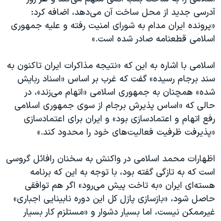
اسرائیل در جنگ
آدرسی جدید از محل ساخت آن می‌دهد، اضافه کرد:
نرگس محمدی برنده جایزه نوبل صلح
«پرونده ایران مدام به شورای امنیت رفته و علیه جمهوری
اسلامی قطعنامه صادر شده است.»
همایش محافظه‌کاران آمریکا «سی‌پک»
صفحه‌های ویژه
اسلامی با اشاره به این که «نتیجه مذاکرات ایران تاکنون به
سفر پرزیدنت ترامپ به چین
سند برجام رسیده» گفت که غرب بر اساس «اسناد ربایش
شده» همچنان به جمهوری اسلامی «اتهام می‌زند»، در
حالی که «اساس پذیرش برجام از سوی جمهوری اسلامی
رفع اتهام و اعتمادسازی بود» و ایران برای اعتمادسازی
«پذیرفت ظرفیت فعالیت‌های خود را محدود کند.»
اظهارات محمد اسلامی در واکنش به سخنان رافائل گروسی
است که به تازگی گفته بود، با توجه به این که برنامه
هسته‌ای ایران «به تاخت پیش می‌رود» اگر هم توافقی
حاصل شود، «بازسازی پازل کل این دوره نابینایی اجباری»
غیرممکن نیست، اما بسیار دشوار و «مستلزم کار بسیار