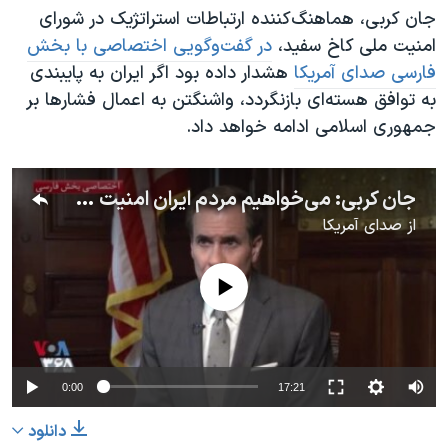
جان کربی، هماهنگ‌کننده ارتباطات استراتژیک در شورای
امنیت ملی کاخ سفید،
در گفت‌و‌گویی اختصاصی با بخش
فارسی صدای آمریکا
هشدار داده بود اگر ایران به پایبندی
به توافق هسته‌ای بازنگردد، واشنگتن به اعمال فشارها بر
جمهوری اسلامی ادامه خواهد داد.
جان کربی: می‌خواهیم مردم ایران امنیت و رفاه داشته باشند اما حکومت ایران مسیر دیگری می‌رود
از
صدای آمریکا
No media source currently available
0:00
17:21
دانلود