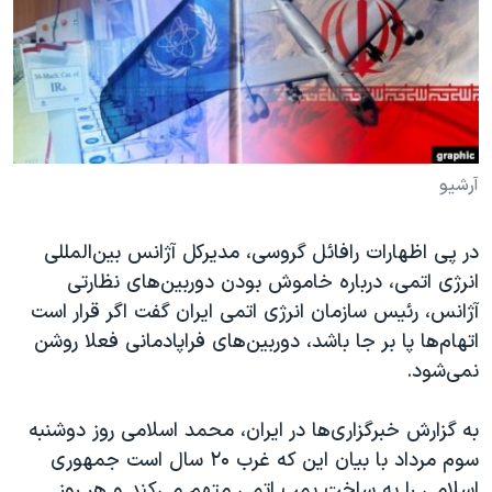
دنبال کنید
مستندها
فرهنگ و زندگی
حقوق شهروندی
انتخابات ریاست جمهوری آمریکا ۲۰۲۴
اقتصادی
حمله جمهوری اسلامی به اسرائیل
رمز مهسا
علم و فناوری
زبانهای مختلف
اسرائیل در جنگ
ورزش زنان در ایران
آرشیو
گالری عکس
اعتراضات زن، زندگی، آزادی
در پی اظهارات رافائل گروسی،‌ مدیرکل آژانس بین‌المللی
آرشیو پخش زنده
مجموعه مستندهای دادخواهی
انرژی اتمی، درباره خاموش بودن دوربین‌های نظارتی
تریبونال مردمی آبان ۹۸
آژانس، رئیس سازمان انرژی اتمی ایران گفت اگر قرار است
اتهام‌ها پا بر جا باشد، دوربین‌های فراپادمانی فعلا روشن
دادگاه حمید نوری
نمی‌شود.
چهل سال گروگان‌گیری
قانون شفافیت دارائی کادر رهبری ایران
به گزارش خبرگزاری‌ها در ایران، محمد اسلامی روز دوشنبه
سوم مرداد با بیان این که غرب ۲۰ سال است جمهوری
اعتراضات مردمی آبان ۹۸
اسلامی را به ساخت بمب اتمی متهم می‌کند و هر روز