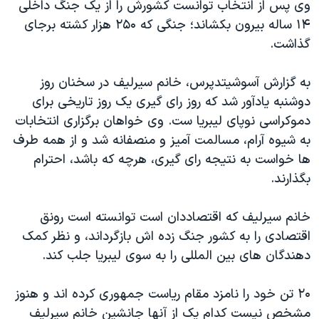
اسرائیل در جنگ
وی پس از انتخاب توانست کشورش را از یک جنگ داخلی
۱۴ ساله بیرون بکشاند؛ جنگی که ۲۵۰ هزار کشته برجای
نرگس محمدی برنده جایزه نوبل صلح
گذاشت.
همایش محافظه‌کاران آمریکا «سی‌پک»
صفحه‌های ویژه
به گزارش آسوشیتدپرس، خانم سیرلیف در سخنان روز
دوشنبه یادآور شد که روز رای گیری یک روز تاریخی برای
سفر پرزیدنت ترامپ به چین
دموکراسی نوپای لیبریا ست. وی خواهان برگزاری انتخابات
به شیوه آرام، مسالمت آمیز و منصفانه شد و از همه طرف
ها خواست به نتیجه رای گیری، هرچه که باشد، احترام
بگذارند.
خانم سیرلیف که اقتصاددان است توانسته است رونق
اقتصادی را به کشور جنگ زده اش بازگرداند، و نظر کمک
دهندگان های بین المللی را به سوی لیبریا جلب کند.
۲۰ تن خود را نامزد مقام ریاست جمهوری کرده اند و هنوز
مشخص نیست کدام یک از آنها جانشین خانم سیرلیف