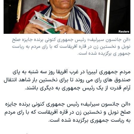
دنبال کنید
مستندها
فرهنگ و زندگی
حقوق شهروندی
انتخابات ریاست جمهوری آمریکا ۲۰۲۴
اقتصادی
حمله جمهوری اسلامی به اسرائیل
رمز مهسا
علم و فناوری
«الن جانسون سیرلیف» رئیس جمهوری کنونی برنده جایزه صلح
زبانهای مختلف
نوبل و نخستین زن در قاره آفریقاست که با رای مردم به ریاست
اسرائیل در جنگ
ورزش زنان در ایران
جمهور ی برگزیده شده است.
گالری عکس
اعتراضات زن، زندگی، آزادی
آرشیو پخش زنده
مجموعه مستندهای دادخواهی
مردم جمهوری لیبریا در غرب آفریقا روز سه شنبه به پای
صندوق های رای می روند تا برای نخستین بار شاهد انتقال
تریبونال مردمی آبان ۹۸
آرام قدرت از یک رئیس جمهوری به دیگری باشند.
دادگاه حمید نوری
چهل سال گروگان‌گیری
«الن جانسون سیرلیف» رئیس جمهوری کنونی برنده جایزه
صلح نوبل و نخستین زن در قاره آفریقاست که با رای مردم
قانون شفافیت دارائی کادر رهبری ایران
به ریاست جمهوری برگزیده شده است.
اعتراضات مردمی آبان ۹۸