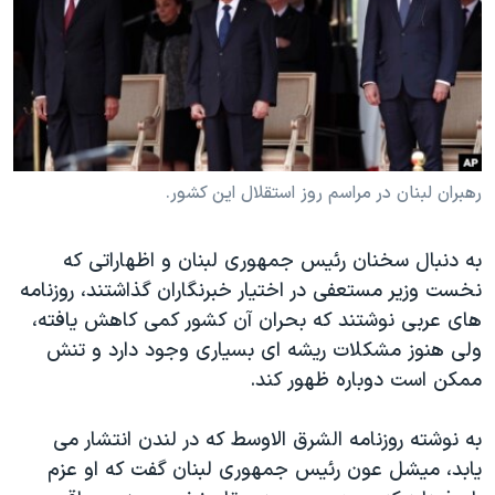
دنبال کنید
مستندها
فرهنگ و زندگی
حقوق شهروندی
انتخابات ریاست جمهوری آمریکا ۲۰۲۴
اقتصادی
حمله جمهوری اسلامی به اسرائیل
رمز مهسا
علم و فناوری
زبانهای مختلف
اسرائیل در جنگ
ورزش زنان در ایران
رهبران لبنان در مراسم روز استقلال این کشور.
گالری عکس
اعتراضات زن، زندگی، آزادی
به دنبال سخنان رئیس جمهوری لبنان و اظهاراتی که
آرشیو پخش زنده
مجموعه مستندهای دادخواهی
نخست وزیر مستعفی در اختیار خبرنگاران گذاشتند، روزنامه
تریبونال مردمی آبان ۹۸
های عربی نوشتند که بحران آن کشور کمی کاهش یافته،
دادگاه حمید نوری
ولی هنوز مشکلات ریشه ای بسیاری وجود دارد و تنش
ممکن است دوباره ظهور کند.
چهل سال گروگان‌گیری
قانون شفافیت دارائی کادر رهبری ایران
به نوشته روزنامه الشرق الاوسط که در لندن انتشار می
اعتراضات مردمی آبان ۹۸
یابد، میشل عون رئیس جمهوری لبنان گفت که او عزم