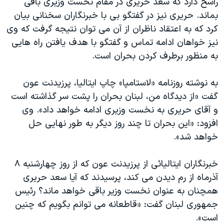
راسخ دارد که سعد حریری در مقام نخست وزیری باقی
اسرائیل در جنگ
بماند. حریری نیز در گفتگو بى با خبرنگاران سخنانی بیان
نرگس محمدی برنده جایزه نوبل صلح
كرد که به اعتقاد ناظران از آن می توان نتیجه گرفت که وی
همایش محافظه‌کاران آمریکا «سی‌پک»
نیز خواهان ادامه تماس و گفتگو با هدف یافتن راه هایی
به منظور برطرف کردن بحران است.
صفحه‌های ویژه
سفر پرزیدنت ترامپ به چین
به نوشته روزنامه «لاستامپا» چاپ ایتالیا، پرزیدنت عون
گفت «از دیدگاه من، لبنان بحران را پشت سر گذاشته است
و آقای حریری به نخست وزیری ادامه خواهد داد». وی
افزود: «این بحران تا چند روز دیگر به طور نهایی حل
خواهد شد».
خبرنگاران ایتالیائی از پرزیدنت عون که از روز چهارشنبه ٨
آذرماه از رم دیدن می کند، پرسیدند که آیا سعد حریری
همچنان به عنوان نخست وزیر باقی خواهد ماند؟ رئیس
جمهوری لبنان گفت: «قاطعانه می توانم بگویم که چنین
است».