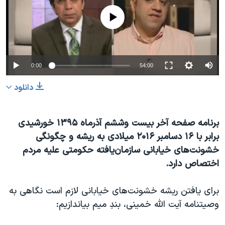
دنبال کنید
مستندها
فرهنگ و زندگی
No media source currently available
حقوق شهروندی
انتخابات ریاست جمهوری آمریکا ۲۰۲۴
اقتصادی
حمله جمهوری اسلامی به اسرائیل
رمز مهسا
علم و فناوری
0:00
54:00
زبانهای مختلف
اسرائیل در جنگ
ورزش زنان در ایران
دانلود
گالری عکس
اعتراضات زن، زندگی، آزادی
آرشیو پخش زنده
مجموعه مستندهای دادخواهی
برنامه صفحه آخر بیست وششم آذرماه ۱۳۹۵ خورشیدی
برابر با ۱۶ دسامبر ۲۰۱۶ میلادی به ریشه و چگونگی
تریبونال مردمی آبان ۹۸
خشونت‌های خیابانی سازمان‌یافته‌ حکومتی علیه مردم
دادگاه حمید نوری
اختصاص دارد.
چهل سال گروگان‌گیری
برای یافتن ریشه خشونت‌های خیابانی لازم است نگاهی به
قانون شفافیت دارائی کادر رهبری ایران
وصیتنامه آیت الله خمینی، بندِ میم بیاندازیم:
اعتراضات مردمی آبان ۹۸