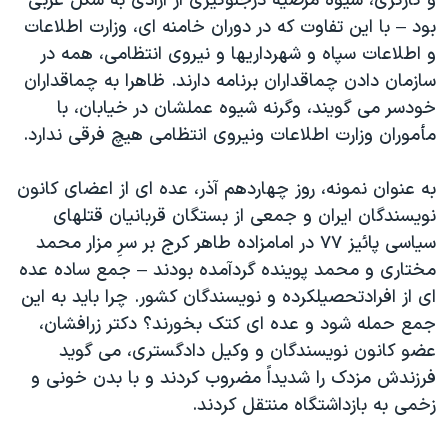
و کارگری، شیوه مرضیه درجلوگیری از آزادی به شکل غربی
بود – با این تفاوت که در دوران خامنه ای، وزارت اطلاعات
و اطلاعات سپاه و شهرداریها و نیروی انتظامی، همه در
سازمان دادن چماقداران برنامه دارند. ظاهرا به چماقداران
خودسر می گویند، وگرنه شیوه عملشان در خیابان، با
مأموران وزارت اطلاعات ونیروی انتظامی هیچ فرقی ندارد.
به عنوان نمونه، روز چهاردهم آذر، عده ای از اعضای کانون
نویسندگان ایران و جمعی از بستگان قربانیان قتلهای
سیاسی پائیز ۷۷ در امامزاده طاهر کرج بر سرِ مزار محمد
مختاری و محمد پوینده گردآمده بودند – جمع ساده عده
ای از افرادتحصیلکرده و نویسندگان کشور. چرا باید به این
جمع حمله شود و عده ای کتک بخورند؟ دکتر زرافشان،
عضو کانون نویسندگان و وکیل دادگستری، می گوید
فرزندش مزدک را شدیداً مضروب کردند و با بدن خونی و
زخمی به بازداشتگاه منتقل کردند.