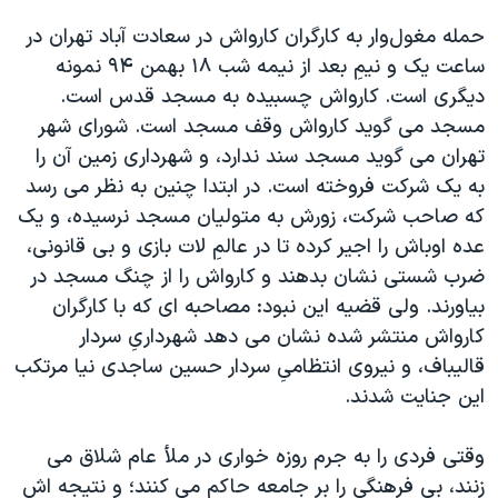
حمله مغول‌وار به کارگران کارواش در سعادت آباد تهران در
ساعت یک و نیمِ بعد از نیمه شب ۱۸ بهمن ۹۴ نمونه
دیگری است. کارواش چسبیده به مسجد قدس است.
مسجد می گوید کارواش وقف مسجد است. شورای شهر
تهران می گوید مسجد سند ندارد، و شهرداری زمین آن را
به یک شرکت فروخته است. در ابتدا چنین به نظر می رسد
که صاحب شرکت، زورش به متولیان مسجد نرسیده، و یک
عده اوباش را اجیر کرده تا در عالمِ لات بازی و بی قانونی،
ضرب شستی نشان بدهند و کارواش را از چنگ مسجد در
بیاورند. ولی قضیه این نبود: مصاحبه ای که با کارگران
کارواش منتشر شده نشان می دهد شهرداریِ سردار
قالیباف، و نیروی انتظامیِ سردار حسین ساجدی نیا مرتکب
این جنایت شدند.
وقتی فردی را به جرم روزه خواری در ملأ عام شلاق می
زنند، بی فرهنگی را بر جامعه حاکم می کنند؛ و نتیجه اش