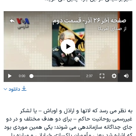
صفحه آخر ۲۶ آذر- قسمت دوم
از
صدای آمریکا
No media source currently available
0:00
2:37
دانلود
به نظر می رسد که لاتها و اراذل و اوباش – یا لشکر
غیررسمی روحانیت حاکم – برای دو هدف مختلف و در دو
جای جداگانه سازماندهی می شوند: یکی همین موردی بود
که اشاره شد یعنی مأموران پاکسازی خیابانی و مبارزه با