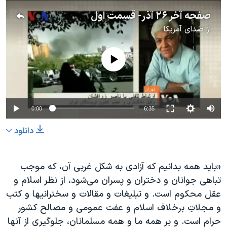
اسرائیل در جنگ
صفحه آخر ۲۶ آذر- قسمت اول
نرگس محمدی برنده جایزه نوبل صلح
از
صدای آمریکا
همایش محافظه‌کاران آمریکا «سی‌پک»
No media source currently available
صفحه‌های ویژه
سفر پرزیدنت ترامپ به چین
0:00
6:35
دانلود
«باید همه بدانیم که آزادی به شکل غربی آن، که موجب
تباهی جوانان و دختران و پسران می‌شود، از نظر اسلام و
عقل محکوم است. و تبلیغات و مقالات و سخنرانیها و کتب
و مجلاتِ برخلاف اسلام و عفت عمومی و مصالح کشور
حرام است. و بر همه ما و همه مسلمانان، جلوگیری از آنها