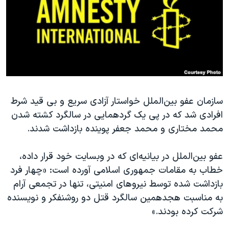
دنبال کنید
مستندها
فرهنگ و زندگی
حقوق شهروندی
انتخابات ریاست جمهوری آمریکا ۲۰۲۴
اقتصادی
حمله جمهوری اسلامی به اسرائیل
رمز مهسا
علم و فناوری
زبانهای مختلف
اسرائیل در جنگ
ورزش زنان در ایران
سازمان عفو بین‌الملل خواستار آزادی سریع و بی قید شرط
گالری عکس
اعتراضات زن، زندگی، آزادی
افرادی شد که در پی یک گردهمایی در سالگرد کشته شدن
آرشیو پخش زنده
مجموعه مستندهای دادخواهی
محمد مختاری و محمد جعفر پوینده بازداشت شدند.
تریبونال مردمی آبان ۹۸
عفو بین‌الملل در بیانیه‌ای که در وبسایت خود قرار داده،
دادگاه حمید نوری
خطاب به مقامات جمهوری اسلامی آورده است: «چهار فرد
چهل سال گروگان‌گیری
بازداشت شده توسط نیروهای امنیتی، تنها در تجمعی آرام
قانون شفافیت دارائی کادر رهبری ایران
به مناسبت هجدهمین سالگرد قتل دو روشنفکر و نویسنده
شرکت کرده بودند.»
اعتراضات مردمی آبان ۹۸