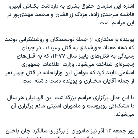
اسرائیل در جنگ
اشاره این سازمان حقوق بشری به بازداشت بکتاش آبتین،
نرگس محمدی برنده جایزه نوبل صلح
فاطمه سرحدی زاده، مزدک زرافشان و محمد مهدی‌پور در
این مراسم است.
همایش محافظه‌کاران آمریکا «سی‌پک»
صفحه‌های ویژه
پوینده و مختاری، از جمله نویسندگان و روشنفکرانی بودند
سفر پرزیدنت ترامپ به چین
که دهه هفتاد خورشیدی به قتل رسیدند. در جریان
رسیدگی به قتل‌های پاییز سال ۱۳۷۷، که به قتل‌های
زنجیره‌ای شناخته می‌شود، وزارت اطلاعات جمهوری
اسلامی تایید کرد که عوامل این وزارتخانه در قتل چهار نفر
از جمله آقایان مختاری و پوینده دست داشته است.
با این حال برگزاری مراسم بزرگداشت این قربانیان هر سال
با مشکلاتی روبروست و ماموران امنیتی مانع برگزاری آن
می‌شوند.
روز جمعه ۱۲ آذر نیز ماموران از برگزاری سالگرد جان باختن