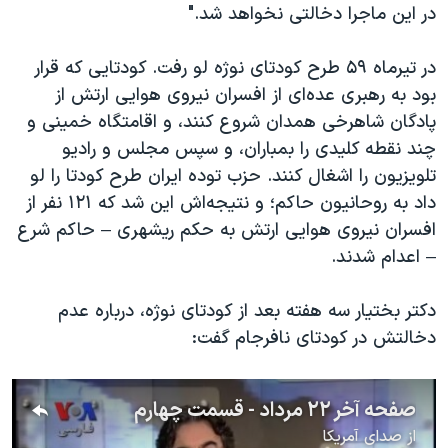
در این ماجرا دخالتی نخواهد شد."
در تیرماه ۵۹ طرح کودتای نوژه لو رفت. کودتایی که قرار
بود به رهبری عده‌ای از افسران نیروی هوایی ارتش از
پادگان شاهرخی همدان شروع کنند، و اقامتگاه خمینی و
چند نقطه کلیدی را بمباران، و سپس مجلس و رادیو
تلویزیون را اشغال کنند. حزب توده ایران طرح کودتا را لو
داد به روحانیون حاکم؛ و نتیجه‌اش این شد که ۱۲۱ نفر از
افسران نیروی هوایی ارتش به حکم ریشهری – حاکم شرع
– اعدام شدند.
دکتر بختیار سه هفته بعد از کودتای نوژه، درباره عدم
دخالتش در کودتای نافرجام گفت:
صفحه آخر ۲۲ مرداد - قسمت چهارم
از
صدای آمریکا