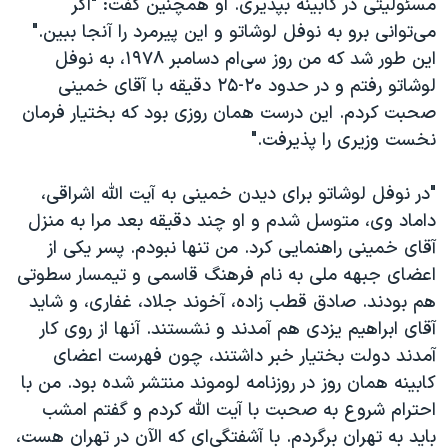
مسئولیتی در کابینه بپذیری. او همچنین گفت: "اگر
می‌توانی برو به نوفل لوشاتو و این پیرمرد را آنجا ببین."
این طور شد که من روز سی‌ام دسامبر ۱۹۷۸، به نوفل
لوشاتو رفتم و در حدود ۲۰-۲۵ دقیقه با آقای خمینی
صحبت کردم. این درست همان روزی بود که بختیار فرمان
نخست وزیری را پذیرفت."
"در نوفل لوشاتو برای دیدن خمینی به آیت الله اشراقی،
داماد وی، متوسل شدم و او چند دقیقه بعد مرا به منزل
آقای خمینی راهنمایی کرد. من تنها نبودم. پسر یکی از
اعضای جبهه ملی به نام فرهنگ قاسمی و تیمسار سطوتی
هم بودند. صادق قطب زاده، آخوند جلاد، غفاری، و شاید
آقای ابراهیم یزدی هم آمدند و نشستند. آنها از روی کار
آمدند دولت بختیار خبر داشتند، چون فهرست اعضای
کابینه همان روز در روزنامه لوموند منتشر شده بود. من با
احترام شروع به صحبت با آیت الله کردم و گفتم امشب
باید به تهران برگردم. با آشفتگی‌ای که الآن در تهران هست،