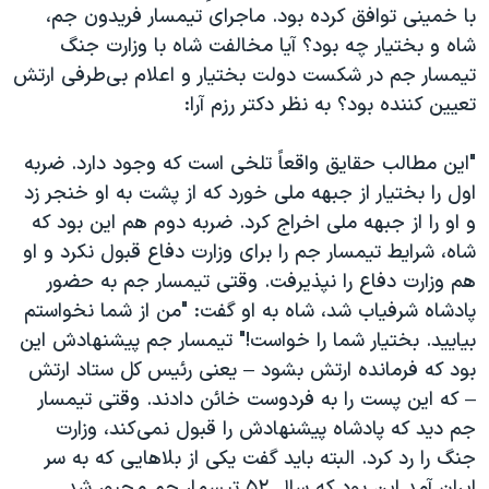
با خمینی توافق کرده بود. ماجرای تیمسار فریدون جم،
شاه و بختیار چه بود؟ آیا مخالفت شاه با وزارت جنگ
تیمسار جم در شکست دولت بختیار و اعلام بی‌طرفی ارتش
تعیین کننده بود؟ به نظر دکتر رزم آرا:
"این مطالب حقایق واقعاً تلخی است که وجود دارد. ضربه
اول را بختیار از جبهه ملی خورد که از پشت به او خنجر زد
و او را از جبهه ملی اخراج کرد. ضربه دوم هم این بود که
شاه، شرایط تیمسار جم را برای وزارت دفاع قبول نکرد و او
هم وزارت دفاع را نپذیرفت. وقتی تیمسار جم به حضور
پادشاه شرفیاب شد، شاه به او گفت: "من از شما نخواستم
بیایید. بختیار شما را خواست!" تیمسار جم پیشنهادش این
بود که فرمانده ارتش بشود – یعنی رئیس کل ستاد ارتش
– که این پست را به فردوست خائن دادند. وقتی تیمسار
جم دید که پادشاه پیشنهادش را قبول نمی‌کند، وزارت
جنگ را رد کرد. البته باید گفت یکی از بلاهایی که به سر
ایران آمد این بود که سال ۵۲ تیسمار جم مجبور شد