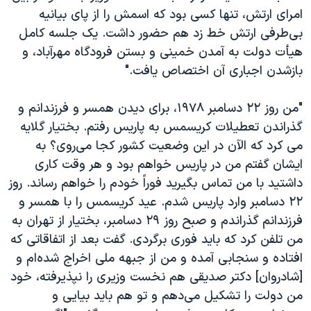
امرای ارتش، تنها کسی بود که اسمش را از پای بیانیه
بی‌طرفی ارتش خط زد هم حضور داشت. یک جلسه کامل
هیأت دولت به آمدن خمینی و بستن فرودگاه مهرآباد، و
بازشدن اجباری آن اختصاص یافت."
"من روز ۲۲ دسامبر ۱۹۷۸، برای دیدن همسر و فرزندانم و
گذراندن تعطیلات کریسمس به پاریس رفتم. بختیار گلایه
می کرد که الآن در این وضعیت کشور کجا می‌روی؟ به
ایشان گفتم من در پاریس خواهم بود و هر وقت کاری
داشتید با من تماس بگیرید فوراً خودم را خواهم رساند. روز
۲۲ دسامبر وارد پاریس شدم. عید کریسمس را با همسر و
فرزندانم گذراندم و صبح روز ۲۹ دسامبر، بختیار از تهران به
من تلفن کرد که باید فوری برگردی. گفت بعد از اتفاقاتی که
افتاده و سنجابی آمده و من از جبهه ملی اخراج شده‌ام و
[شادروان] دکتر صدیقی هم نخست وزیری را نپذیرفته، خود
من دولت را تشکیل می‌دهم و تو هم باید بیایی و