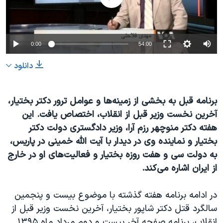
دنبال کنید
مستندها
فرهنگ و زندگی
حقوق شهروندی
انتخابات ریاست جمهوری آمریکا ۲۰۲۴
0:00
54:00
اقتصادی
حمله جمهوری اسلامی به اسرائیل
رمز مهسا
علم و فناوری
دانلود
زبانهای مختلف
اسرائیل در جنگ
ورزش زنان در ایران
برنامه قبل به بخشی از زمینه‌ها و عوامل ترور دکتر بختیار،
گالری عکس
اعتراضات زن، زندگی، آزادی
آخرین نخست وزیر قبل از انقلاب، اختصاص یافت. این
آرشیو پخش زنده
مجموعه مستندهای دادخواهی
هفته دکتر منوچهر رزم آرا، وزیر دادگستری دولت دکتر
تریبونال مردمی آبان ۹۸
بختیار و نماینده وی در دیدار با آیت الله خمینی در پاریس،
به دولت سی و هفت روزه بختیار و فعالیت‌های او در خارج
دادگاه حمید نوری
از ایران اشاره می‌کند.
چهل سال گروگان‌گیری
قانون شفافیت دارائی کادر رهبری ایران
در ادامه برنامه هفته گذشته با موضوع بیست و پنجمین
سالگرد قتل دکتر شاپور بختیار، آخرین نخست وزیر قبل از
اعتراضات مردمی آبان ۹۸
انقلاب، برنامه صفحه آخر بیست و دوم مرداد ماه ۱۳۹۵