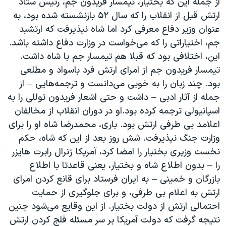
از جمله این که بختیار، تیمسار فریدون جم، رئیس ستاد
ارتش قبل از انقلاب را که سال ۵۲ بازنشسته شده بود، به
عنوان وزیر دفاع معرفی کرد اما شاه نپذیرفت که ارتشبد
جم، اختیاراتی را که می‌خواست در وزارت دفاع داشته باشد.
این، اختلافی بود که قبلا هم تیمسار جم با شاه داشت.
تیمسار فریدون جم از امرای ارتش فرد باسواد و مطلعی
بود. چند زبان را به خوبی می‌دانست و ترجمه‌هایی – از
جمله از آثار ادبی – داشت و حتی اشعار فریدون توللی را به
اسپانیولی ترجمه کرده بود.او در دوران انقلاب از مخالفان
اعلامد بی طرفی ارتش بود. باری، محمدرضا شاه او را برای
وزارت جنگ نپذیرفت. شش روز بعد از این که شاه، حکم
نخست وزیری بختیار را امضا کرد، آمریکا ژنرال رابرت هایزر
را – بدون اطلاع شاه و بختیار، یعنی قاعدتا با اطلاع
بازرگان و خمینی – به ایران فرستاد برای قانع کردن امرای
ارتش به اعلام بی طرفی، و برای جلوگیری از حمایت
احتمالی ارتش از دولت بختیار. از این وقایع می‌شود چنین
نتیجه گرفت که دولت آمریکا بر سرِ مسئله فلج کردن ارتش