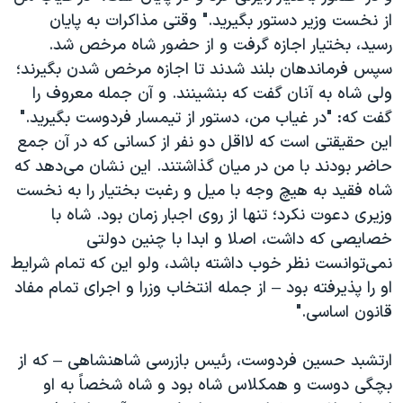
از نخست وزیر دستور بگیرید." وقتی مذاکرات به پایان
رسید، بختیار اجازه گرفت و از حضور شاه مرخص شد.
سپس فرماندهان بلند شدند تا اجازه مرخص شدن بگیرند؛
ولی شاه به آنان گفت که بنشینند. و آن جمله معروف را
گفت که: "در غیاب من، دستور از تیمسار فردوست بگیرید."
این حقیقتی است که لااقل دو نفر از کسانی که در آن جمع
حاضر بودند با من در میان گذاشتند. این نشان می‌دهد که
شاه فقید به هیچ وجه با میل و رغبت بختیار را به نخست
وزیری دعوت نکرد؛ تنها از روی اجبار زمان بود. شاه با
خصایصی که داشت، اصلا و ابدا با چنین دولتی
نمی‌توانست نظر خوب داشته باشد، ولو این که تمام شرایط
او را پذیرفته بود – از جمله انتخاب وزرا و اجرای تمام مفاد
قانون اساسی."
ارتشبد حسین فردوست، رئیس بازرسی شاهنشاهی – که از
بچگی دوست و همکلاس شاه بود و شاه شخصاً به او