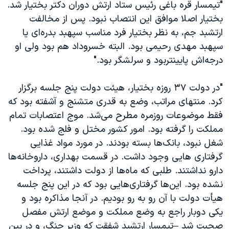
"تیمسار قره باغی رئیس ستاد ارتش دوران دکتر بختیار شد.
بختیار اصلا موافق این انتصاب نبود. پس از مخالفت
ارتشبد جم، به نظر بختیار فرد مناسب سپهبد بدره‌ای یا
سپهبد مهدی رحیمی بود. البته خسروداد هم بود ولی او
درجه‌اش پایین‎تربود و سرلشگر بود."
"در دولت ۳۷ روزه بختیار، هیئت دولت پنج جلسه برگزار
کرد. منتهای مراتب، وضع به قدری متشنج و آشفته بود که
فقط موضوعات روزمره مطرح می‌شد. موج اعتصابات تمام
مملکت را گرفته بود. امور کشور مختل و فلج شده بود.
شغل نبود، بانک‌ها بسته بودند. در مورد مواد غذایی
گرفتاری هایی وجود داشت. در قسمت بهداری، داروخانه‌ها
دارو نداشتند. طلبی که ماه‌ها از دولت داشتند، پرداخت
نشده بود. این‌ها گرفتاری‌هایی بود که در این پنج جلسه
هیأت دولت با آن رو به رو بودیم. در آنجا مذاکره بود و
یکی دوبار راجع به وضع مملکت و موضع ارتش مفصل
صحبت شد –تیمسار ارتشبد شفقت که وزیر جنگ، و در بین