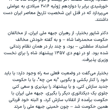
اسرائیل در جنگ
خورشیدی برابر با دوازدهم ژوئیه ۲۰۱۶ میلادی به عواملی
نرگس محمدی برنده جایزه نوبل صلح
می‌پردازد که در قتل این شخصیت تاریخ معاصر ایران دست
داشتند.
همایش محافظه‌کاران آمریکا «سی‌پک»
صفحه‌های ویژه
دکتر شاپور بختیار، از رهبران جبهه ملی ایران، از مخالفان
سفر پرزیدنت ترامپ به چین
حکومت محمدرضا شاه – و به گفته خودش مخالف
استبداد سلطنتی – بود، و چند بار در همان نظام زندانی
شده بود. او در نهم دی ۱۳۵۷ پیشنهاد شاه را برای نخست
وزیری پذیرفت.
بختیار می‌گفت در وضعیت فعلی سه راه وجود دارد: یا باید
خود را کنار بکشی و بگویی "به من چه"، یا با حکومت
جدید سازش کنی، و یا پیشنهاد را بپذیری و سعی کنی
جلوی یک دیکتاتوری دیگر را بگیری. جبهه ملی ایران با
حکومت برآمده از انقلاب سازش کرد، و البته خود قربانی
همین حکومت شد – چون خمینی جبهه ملی را مرتد