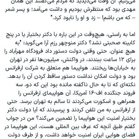
می‌زنیم. آن وقت می‌دیدید که مردم می‌گفتند این همان
مهدی بود که منتظرش بودیم و داشت می‌آمد؛ و پسر شمر
– که من باشم! – زد و او را نابود کرد."
اما به راستی، هیچ‌وقت در این باره با دکتر بختیار یا در پنج
کابینه صحبتی نشد؟ دکتر منوچهر رزم آرا می‌گوید: "به
هیچ عنوان. حتی وقتی دولت دستور داد فرودگاه‌ مهرآباد را
برای ۱۲ ساعت ببندند، در واکنش، میلیون‌ها نفر در تهران
به خیابان‌ها ریختند. هواپیما هم متعلق به شرکت ارفرانس
بود و دولت امکان نداشت دستور ساقط کردن آن را بدهد.
نکته‌ای که تا به حال ناگفته مانده بود این که دو، سه
فروند جنگنده اف-۱۶ آمریکا، آن هواپیمای ارفرانس را
همراهی و اسکورت می‌کردند تا سالم به تهران برسد. حتی
از ارفرانس به من تلفن کردند و پرسیدند که آیا دولت دکتر
بختیار امنیت این هواپیما را تضمین می‌کند؟ من در جواب
گفتم طبق آنچه که عرف بین المللی هست، این هواپیما در
فضای هوایی ایران امنیت خواهد داشت، و از طرف دولت