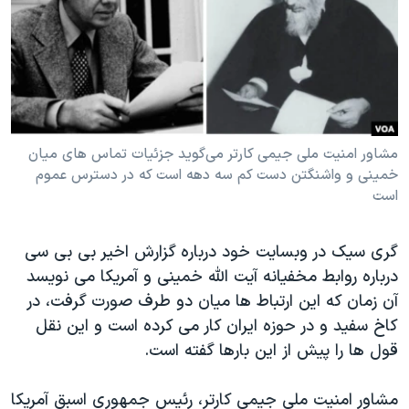
دنبال کنید
مستندها
فرهنگ و زندگی
حقوق شهروندی
انتخابات ریاست جمهوری آمریکا ۲۰۲۴
اقتصادی
حمله جمهوری اسلامی به اسرائیل
رمز مهسا
علم و فناوری
زبانهای مختلف
اسرائیل در جنگ
ورزش زنان در ایران
مشاور امنیت ملی جیمی کارتر می‌گوید جزئیات تماس های میان
خمینی و واشنگتن دست کم سه دهه است که در دسترس عموم
گالری عکس
اعتراضات زن، زندگی، آزادی
است
آرشیو پخش زنده
مجموعه مستندهای دادخواهی
تریبونال مردمی آبان ۹۸
گری سیک در وبسایت خود درباره گزارش اخیر بی بی سی
درباره روابط مخفیانه آیت الله خمینی و آمریکا می نویسد
دادگاه حمید نوری
آن زمان که این ارتباط ها میان دو طرف صورت گرفت، در
چهل سال گروگان‌گیری
کاخ سفید و در حوزه ایران کار می کرده است و این نقل
قانون شفافیت دارائی کادر رهبری ایران
قول ها را پیش از این بارها گفته است.
اعتراضات مردمی آبان ۹۸
مشاور امنیت ملی جیمی کارتر، رئیس جمهوری اسبق آمریکا