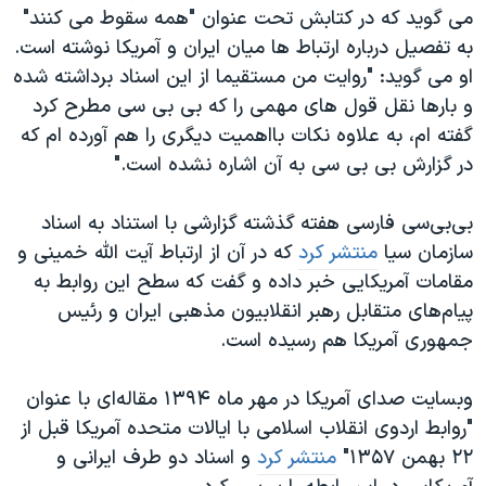
اسرائیل در جنگ
می گوید که در کتابش تحت عنوان "همه سقوط می کنند"
نرگس محمدی برنده جایزه نوبل صلح
به تفصیل درباره ارتباط ها میان ایران و آمریکا نوشته است.
او می گوید: "روایت من مستقیما از این اسناد برداشته شده
همایش محافظه‌کاران آمریکا «سی‌پک»
و بارها نقل قول های مهمی را که بی بی سی مطرح کرد
صفحه‌های ویژه
گفته ام، به علاوه نکات بااهمیت دیگری را هم آورده ام که
سفر پرزیدنت ترامپ به چین
در گزارش بی بی سی به آن اشاره نشده است."
بی‌
بی‌سی فارسی هفته گذشته گزارشی با استناد به اسناد
سازمان سیا
منتشر کرد
که در آن از ارتباط آیت الله خمینی و
مقامات آمریکایی خبر داده و گفت که سطح این روابط به
پیام‌های متقابل رهبر انقلابیون مذهبی ایران و رئیس
جمهوری آمریکا هم رسیده است.
وبسایت صدای آمریکا در مهر ماه ۱۳۹۴ مقاله‌ای با عنوان
"روابط اردوی انقلاب اسلامی با ایالات متحده آمریکا قبل از
۲۲ بهمن ۱۳۵۷"
منتشر کرد
و اسناد دو طرف ایرانی و