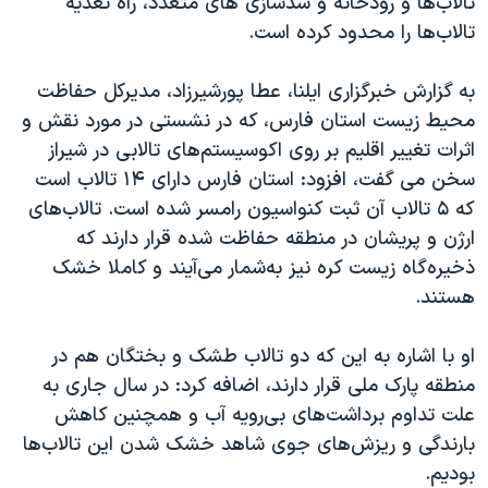
تالاب‌ها و رودخانه و سدسازی های متعدد، راه تغذیه
اسرائیل در جنگ
تالاب‌ها را محدود کرده است.
نرگس محمدی برنده جایزه نوبل صلح
همایش محافظه‌کاران آمریکا «سی‌پک»
به گزارش خبرگزاری ایلنا، عطا پورشیرزاد، مدیرکل حفاظت
محیط زیست استان فارس، که در نشستی در مورد نقش و
صفحه‌های ویژه
اثرات تغییر اقلیم بر روی اکوسیستم‌های تالابی در شیراز
سفر پرزیدنت ترامپ به چین
سخن می گفت، افزود: استان فارس دارای ۱۴ تالاب است
که ۵ تالاب آن ثبت کنواسیون رامسر شده است. تالاب‌های
ارژن و پریشان در منطقه حفاظت شده قرار دارند که
ذخیره‌گاه زیست کره نیز به‌شمار می‌آیند و کاملا خشک
هستند.
او با اشاره به این که دو تالاب طشک و بختگان هم در
منطقه پارک ملی قرار دارند، اضافه کرد: در سال جاری به
علت تداوم برداشت‌های بی‌رویه آب و همچنین کاهش
بارندگی و ریزش‌های جوی شاهد خشک شدن این تالاب‌ها
بودیم.