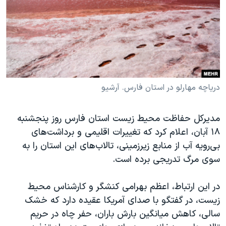
دنبال کنید
مستندها
فرهنگ و زندگی
حقوق شهروندی
انتخابات ریاست جمهوری آمریکا ۲۰۲۴
اقتصادی
حمله جمهوری اسلامی به اسرائیل
رمز مهسا
علم و فناوری
زبانهای مختلف
اسرائیل در جنگ
ورزش زنان در ایران
دریاچه مهارلو در استان فارس. آرشیو
گالری عکس
اعتراضات زن، زندگی، آزادی
مدیرکل حفاظت محیط زیست استان فارس روز پنجشنبه
آرشیو پخش زنده
مجموعه مستندهای دادخواهی
۱۸ آبان، اعلام کرد که تغییرات اقلیمی و برداشت‌های
تریبونال مردمی آبان ۹۸
بی‌رویه آب از منابع زیرزمینی، تالاب‌های این استان را به
دادگاه حمید نوری
سوی مرگ تدریجی برده است.
چهل سال گروگان‌گیری
در این ارتباط، اعظم بهرامی کنشگر و کارشناس محیط
قانون شفافیت دارائی کادر رهبری ایران
زیست، در گفتگو با صدای آمریکا عقیده دارد که خشک
اعتراضات مردمی آبان ۹۸
سالی، کاهش میانگین بارش باران، حفر چاه در حریم