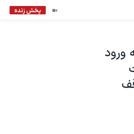
پخش زنده
ه ورود
قف