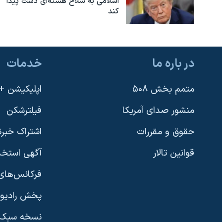
اسلامی به سلاح هسته‌ای دست پیدا
کند
در باره ما
خدمات
متمم بخش ۵۰۸
اپلیکیشن +VOA
منشور صدای آمریکا
فیلترشکن
حقوق و مقررات
اشتراک خبرن
قوانین تالار
آگهی استخد
فرکانس‌های 
پخش رادیو
یادگیری زبان انگلیسی
نسخه سبک 