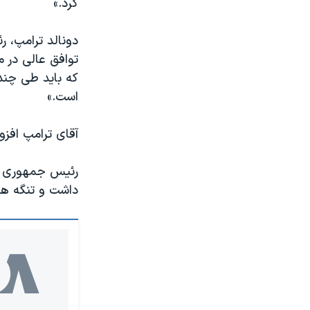
کرد.»
توافق عالی در م
که باید طی چند 
است.»
آقای ترامپ افز
رئیس جمهوری آم
داشت و تنگه هرم