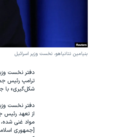
نرگس محمدی برنده جایزه نوبل صلح
همایش محافظه‌کاران آمریکا «سی‌پک»
صفحه‌های ویژه
سفر پرزیدنت ترامپ به چین
بنیامین نتانیاهو، نخست وزیر اسرائيل
ترامپ رئیس جمهو
شکل‌گیری» با ج
دفتر نخست وزیر
از تعهد رئیس جم
مواد غنی شده،
[جمهوری اسلامی]