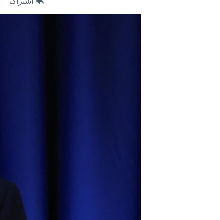
اشتراک
مستندها
فرهنگ و زندگی
حقوق شهروندی
انتخابات ریاست جمهوری آمریکا ۲۰۲۴
اقتصادی
حمله جمهوری اسلامی به اسرائیل
رمز مهسا
علم و فناوری
اسرائیل در جنگ
ورزش زنان در ایران
گالری عکس
اعتراضات زن، زندگی، آزادی
آرشیو پخش زنده
مجموعه مستندهای دادخواهی
تریبونال مردمی آبان ۹۸
دادگاه حمید نوری
چهل سال گروگان‌گیری
قانون شفافیت دارائی کادر رهبری ایران
اعتراضات مردمی آبان ۹۸
اسرائیل در جنگ