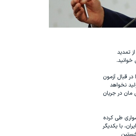
 از تمدید
 خوانید.
 در قبال آزمون
لید نخواهد
 مان در جریان
واری طی کرده
ان، با یکدیگر
خستین