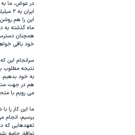
در عوض، ما به ت
ایران 
این را هم روشن 
ماه گذشته به د
همچنان دسترس ن
خود باقی خواهن
سرانجام این که 
نتیجه مطلوب بگ
به خود بدهیم. م
هم در جهت مناف
می رویم با متحد
ما این کار را با
برسیم، انجام م
تعهدهایی که در 
توافق جامع بلند