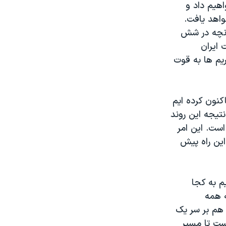
هیم داد و
خواهد یافت.
 آنچه در شش
ایران
یم ها به قوت
کنون کرده ایم
تیجه این روند
است. این امر
ین راه پیش
یم به کجا
 همه
 هم بر سر یک
ست تا مسیر