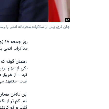
نرگس محمدی برنده جایزه نوبل صلح
همایش محافظه‌کاران آمریکا «سی‌پک»
صفحه‌های ویژه
جان کری پس از مذاکرات محرمانه اتمی با رسانه ها گفت
سفر پرزیدنت ترامپ به چین
روز 
مذاکرات اتمی با 
«همان گونه که پ
یکی از مهم تری
کرد – از طریق م
است -متعهد می 
این تلاش همان 
ایم. کم تر از ی
گفت و گو کردند