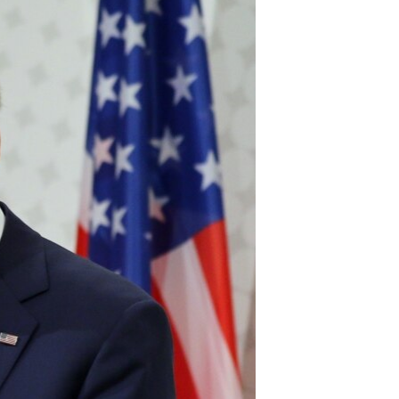
مستندها
فرهنگ و زندگی
حقوق شهروندی
انتخابات ریاست جمهوری آمریکا ۲۰۲۴
اقتصادی
حمله جمهوری اسلامی به اسرائیل
رمز مهسا
علم و فناوری
اسرائیل در جنگ
ورزش زنان در ایران
گالری عکس
اعتراضات زن، زندگی، آزادی
آرشیو پخش زنده
مجموعه مستندهای دادخواهی
تریبونال مردمی آبان ۹۸
دادگاه حمید نوری
چهل سال گروگان‌گیری
قانون شفافیت دارائی کادر رهبری ایران
اعتراضات مردمی آبان ۹۸
اسرائیل در جنگ