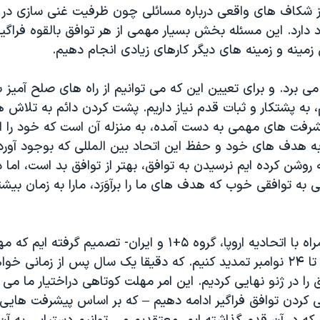
ز شکاف های واقعی درباره مسائلی چون ظرفیت غنی سازی در
 دارد. این مسئله بخش بسیار مهمی از هر توافق بالقوه فراگی
ن زمینه و زمینه های دیگر کارهای زیادی انجام دهیم.
ی برد. و برای تعیین این که می توانیم از راه های صلح آمیز
به پشتکار و ثبات قدم نیاز داریم. پشت کردن دائم به تلاش ه
رفت های مهمی به دست آمده، به منزله آن است که خود را 
به هدف های خود و حفظ این اتحاد بین المللی که بوجود آورد
 روشن کرده ایم نرسیدن به توافق، بهتر از توافق بد است، اما 
به توافقی خوب که هدف های ما را برآوَرَد، مارا به زمان بیش
درنتیجه، ما- همراه با اتحادیه اروپا، گروه ۵+۱ و ایران- تصمیم گرفت
اقدام مشترک را تا ۲۴ نوامبر تمدید کنیم. که دقیقا یک سال پس از زمانی 
را در ژنو نهایی کردیم. این امر مهلت کوتاهی دراختیار ما می گذ
یی کردن توافق فراگیر ادامه دهیم – که بر اساس پیشرفت هایی 