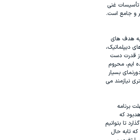
 تأسیسات غنی
ر و جامع است.
 به هدف های
ای دیپلماتیک،
از قدرت دست
ه ایم، محروم
دورنمای بسیار
تری نیازمند می
ه ایم که مهلت برنامه
خواهدبود که
ارد تا بتوانیم
که تابه حال