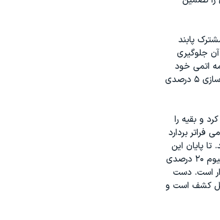
 را تضمین
شترک پابند
 آن جلوگیری
امه اتمی خود
گام هایی منطبق با آنچه در برنامه مشترک موافقت کرده است بردارد. که غنی سازی ۵ درصدی
 درصدی خود را رقیق کرد و بقیه را
 فراتر بردارد
ند. تا پایان این
مهلت، ۲۵ کیلوگرم از این ماده به سوخت تبدیل خوهد شد. پس از تبدیل اورانیوم ۲۰ درصدی
ار است. دست
ابل کشف است و