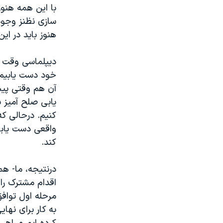
با این همه هنو
سازی نظنز وجود
هنوز باید در ای
دیپلماسی وقت م
خود دست یابیم، 
آن هم وقتی پیش
یابی صلح آمیز 
کنیم. درحالی که
واقعی دست یابی 
کند.
مرحله اول توافق 
به کار برای نها