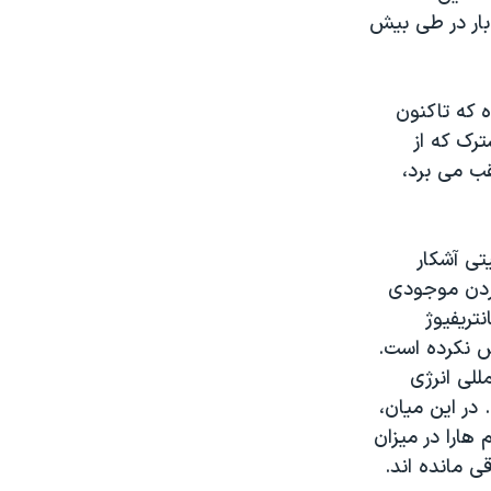
 بار در طی بیش
ه که تاکنون
رک که از
ب می برد،
غاز شد و موفقیتی آشکار
کردن موجودی
انده است. سانتریفیوژ
ش نکرده است.
للی انرژی
در این میان،
تحریم هارا در میزان
 مانده اند.