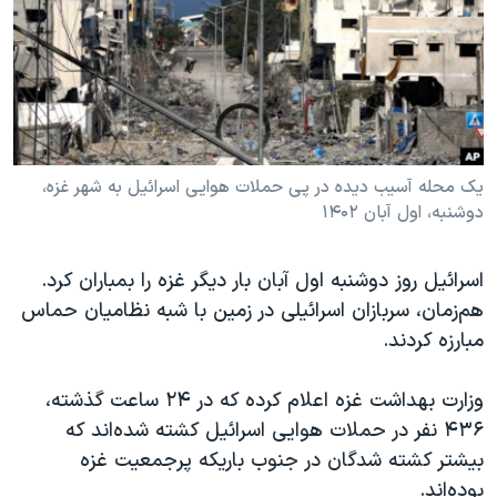
دنبال کنید
مستندها
فرهنگ و زندگی
حقوق شهروندی
انتخابات ریاست جمهوری آمریکا ۲۰۲۴
اقتصادی
حمله جمهوری اسلامی به اسرائیل
رمز مهسا
علم و فناوری
زبانهای مختلف
اسرائیل در جنگ
ورزش زنان در ایران
یک محله آسیب دیده در پی حملات هوایی اسرائیل به شهر غزه،
دوشنبه، اول آبان ۱۴۰۲
گالری عکس
اعتراضات زن، زندگی، آزادی
آرشیو پخش زنده
مجموعه مستندهای دادخواهی
اسرائیل روز دوشنبه اول آبان بار دیگر غزه را بمباران کرد.
تریبونال مردمی آبان ۹۸
هم‌زمان، سربازان اسرائیلی در زمین با شبه نظامیان حماس
مبارزه کردند.
دادگاه حمید نوری
چهل سال گروگان‌گیری
وزارت بهداشت غزه اعلام کرده که در ۲۴ ساعت گذشته،
قانون شفافیت دارائی کادر رهبری ایران
۴۳۶ نفر در حملات هوایی اسرائیل کشته شده‌اند که
بیشتر کشته شدگان در جنوب باریکه پرجمعیت غزه
اعتراضات مردمی آبان ۹۸
بوده‌اند.