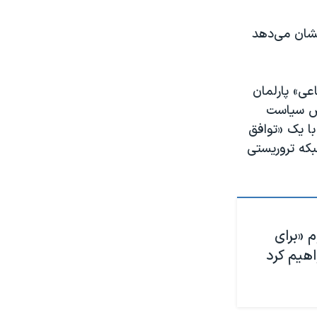
نشان می‌دهد
عی» پارلمان
الش سیاست
با یک «توافق
بکه تروریستی
م «برای
هیم کرد