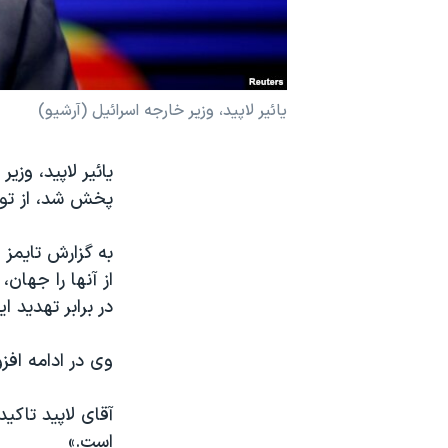
نرگس محمدی برنده جایزه نوبل صلح
همایش محافظه‌کاران آمریکا «سی‌پک»
صفحه‌های ویژه
یائیر لاپید، وزیر خارجه اسرائیل (آرشیو)
سفر پرزیدنت ترامپ به چین
پخش شد، از توا
به گزارش تایمز 
از آنها را جهان
در برابر تهدید ا
وی در ادامه افز
آقای لاپید تاک
است.»