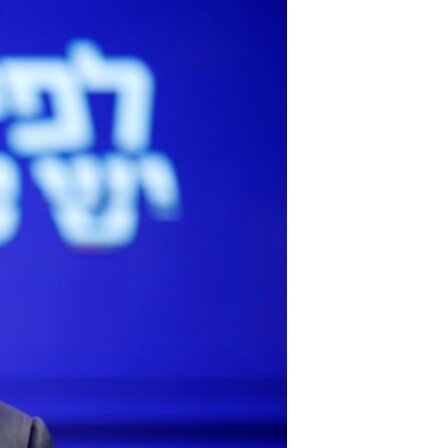
مستندها
فرهنگ و زندگی
حقوق شهروندی
انتخابات ریاست جمهوری آمریکا ۲۰۲۴
اقتصادی
حمله جمهوری اسلامی به اسرائیل
رمز مهسا
علم و فناوری
اسرائیل در جنگ
ورزش زنان در ایران
گالری عکس
اعتراضات زن، زندگی، آزادی
آرشیو پخش زنده
مجموعه مستندهای دادخواهی
تریبونال مردمی آبان ۹۸
دادگاه حمید نوری
چهل سال گروگان‌گیری
قانون شفافیت دارائی کادر رهبری ایران
اعتراضات مردمی آبان ۹۸
اسرائیل در جنگ