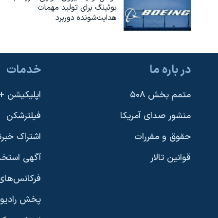
بوئينگ برای تولید مهمات
هدایت‌شونده دوربرد
در باره ما
خدمات
متمم بخش ۵۰۸
اپلیکیشن +VOA
منشور صدای آمریکا
فیلترشکن
حقوق و مقررات
اشتراک خبرن
قوانین تالار
آگهی استخد
فرکانس‌های 
پخش رادیو
یادگیری زبان انگلیسی