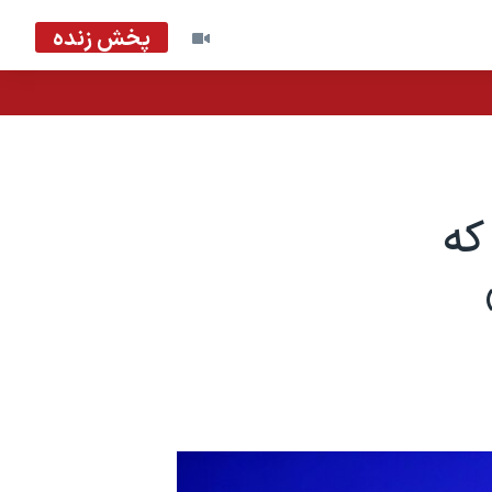
پخش زنده
که