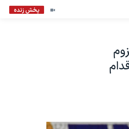
پخش زنده
زوم
دام