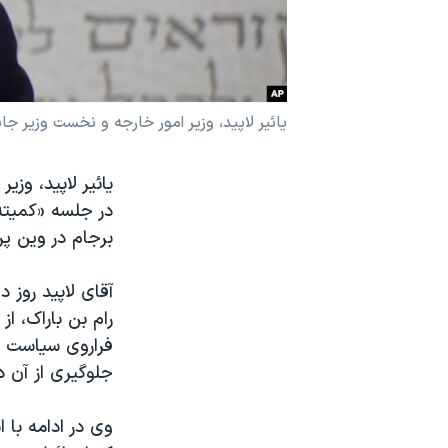
نرگس محمدی برنده جایزه نوبل صلح
همایش محافظه‌کاران آمریکا «سی‌پک»
صفحه‌های ویژه
یائیر لاپید، وزیر امور خارجه و نخست وزیر جا
سفر پرزیدنت ترامپ به چین
در جلسه «کمیته
برجام در وین پ
آقای لاپید روز 
رام بن باراک، ا
فراروی سیاست خا
جلوگیری از آن د
وی در ادامه با 