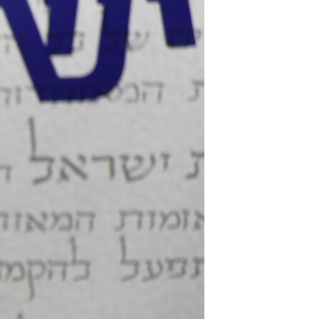
مستندها
فرهنگ و زندگی
حقوق شهروندی
انتخابات ریاست جمهوری آمریکا ۲۰۲۴
اقتصادی
حمله جمهوری اسلامی به اسرائیل
رمز مهسا
علم و فناوری
اسرائیل در جنگ
ورزش زنان در ایران
گالری عکس
اعتراضات زن، زندگی، آزادی
آرشیو پخش زنده
مجموعه مستندهای دادخواهی
تریبونال مردمی آبان ۹۸
دادگاه حمید نوری
چهل سال گروگان‌گیری
قانون شفافیت دارائی کادر رهبری ایران
اعتراضات مردمی آبان ۹۸
اسرائیل در جنگ