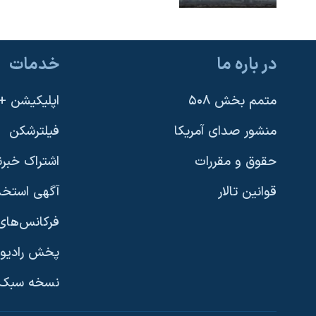
در باره ما
خدمات
متمم بخش ۵۰۸
اپلیکیشن +VOA
منشور صدای آمریکا
فیلترشکن
حقوق و مقررات
اشتراک خبرن
قوانین تالار
آگهی استخد
فرکانس‌های 
پخش رادیو
یادگیری زبان انگلیسی
نسخه سبک 
دنبال کنید