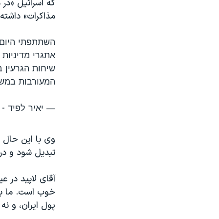
که اسرائیل «در 
مذاکرات» داشته‌
השתתפתי היום 
אתגרי מדיניות 
שיחות הגרעין ב
המעורבות במשא
— יאיר לפיד - Yair Lapid🟠 (@yairlapid)
وی با این حال ه
تبدیل شود و در
آقای لاپید در ع
خوب است. ما با 
پول ایران، و نه