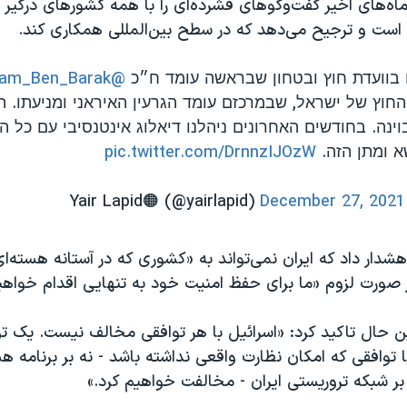
ماه‌های اخیر گفت‌وگوهای فشرده‌ای را با همه کشورهای درگیر د
 است و ترجیح می‌‌دهد که در سطح بین‌المللی همکاری کند.
בוועדת חוץ ובטחון שבראשה עומד ח״כ
@Ram_Ben_Barak
החוץ של ישראל, שבמרכזם עומד הגרעין האיראני ומניעתו. 
וינה. בחודשים האחרונים ניהלנו דיאלוג אינטנסיבי עם כל ה
 ומתן הזה.
pic.twitter.com/DrnnzIJOzW
December 27, 2021
شدار داد که ایران نمی‌تواند به «کشوری که در آستانه هسته‌
 صورت لزوم «ما برای حفظ امنیت خود به تنهایی اقدام خواهیم
ین حال تاکید کرد: «اسرائیل با هر توافقی مخالف نیست. یک 
توافقی که امکان نظارت واقعی نداشته باشد - نه بر برنامه هست
 بر شبکه تروریستی ایران - مخالفت خواهیم کرد.»