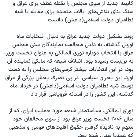
اسرائیل در جنگ
کابینه جدید از سوی مجلس را نقطه عطف برای عراق و
سنگ بنای تلاش‌های ایالات متحده برای مقابله با شبه
نرگس محمدی برنده جایزه نوبل صلح
نظامیان دولت اسلامی(داعش) دانست.
همایش محافظه‌کاران آمریکا «سی‌پک»
صفحه‌های ویژه
روند تشکیل دولت جدید عراق به دنبال انتخابات ماه
آوریل گذشته، به دلیل مخالفت نمایندگان سنی مجلس
سفر پرزیدنت ترامپ به چین
عراق با انتخاب دوباره نوری المالکی به عنوان نخست وزیر،
به بن‌بست رسیده بود. ائتلاف شیعه که مالکی نماینده آن
بود، در این انتخابات بیشتر کرسی‌های مجلس را به دست
آورد. این بحران سیاسی، در پی تصرف بخش‌ بزرگی از عراق
توسط شبه نظامیان دولت اسلامی(داعش) در خرداد ماه
گذشته، این کشور را در آستانه فروپاشی قرار داد.
نوری المالکی، سیاستمدار شیعه مورد حمایت ایران، که از
سال ۲۰۰۶ نخست وزیر عراق بود از سوی مخالفان خود
متهم به نادیده گرفتن حقوق اقلیت‌های قومی و مذهبی
که عمدتا سنی، شده بود.