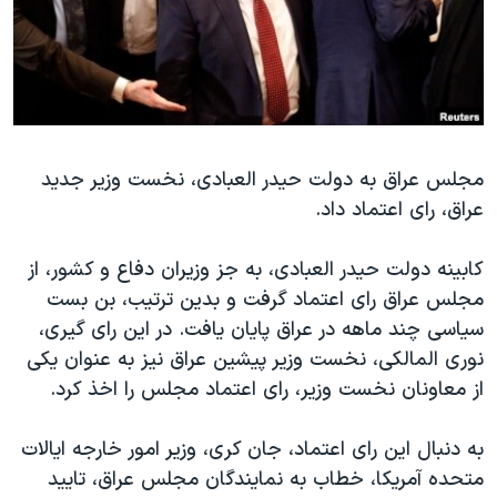
دنبال کنید
مستندها
فرهنگ و زندگی
حقوق شهروندی
انتخابات ریاست جمهوری آمریکا ۲۰۲۴
اقتصادی
حمله جمهوری اسلامی به اسرائیل
رمز مهسا
علم و فناوری
زبانهای مختلف
مجلس عراق به دولت حیدر العبادی، نخست وزیر جدید
اسرائیل در جنگ
ورزش زنان در ایران
عراق، رای اعتماد داد.
گالری عکس
اعتراضات زن، زندگی، آزادی
آرشیو پخش زنده
مجموعه مستندهای دادخواهی
کابینه دولت حیدر العبادی، به جز وزیران دفاع و کشور، از
مجلس عراق رای اعتماد گرفت و بدین ترتیب، بن بست
تریبونال مردمی آبان ۹۸
سیاسی چند ماهه در عراق پایان یافت. در این رای گیری،
دادگاه حمید نوری
نوری المالکی، نخست وزیر پیشین عراق نیز به عنوان یکی
چهل سال گروگان‌گیری
از معاونان نخست وزیر، رای اعتماد مجلس را اخذ کرد.
قانون شفافیت دارائی کادر رهبری ایران
به دنبال این رای اعتماد، جان کری، وزیر امور خارجه ایالات
اعتراضات مردمی آبان ۹۸
متحده آمریکا، خطاب به نمایندگان مجلس عراق، تایید