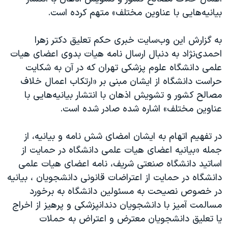
اسرائیل در جنگ
بیانیه‌هایی با عناوین مختلف» متهم کرده است.
نرگس محمدی برنده جایزه نوبل صلح
به گزارش این وب‌سایت خبری حکم تعلیق دکتر زهرا
همایش محافظه‌کاران آمریکا «سی‌پک»
احمد‌ی‌نژاد به دنبال ارسال نامه هیات بدوی اعضای هیات
صفحه‌های ویژه
علمی دانشگاه علوم پزشکی تهران که در آن به شکایت
سفر پرزیدنت ترامپ به چین
حراست دانشگاه از ایشان مبنی بر «ارتکاب اعمال خلاف
مصالح کشور و تشویش اذهان با انتشار بیانیه‌هایی با
عناوین مختلف» اشاره شده صادر شده است.
در تفهیم اتهام به ایشان امضای شش نامه و بیانیه، از
جمله «بیانیه اعضای هیات علمی دانشگاه در حمایت از
اساتید دانشگاه صنعتی شریف، نامه اعضای هیات علمی
دانشگاه در حمایت از اعتراضات قانونی دانشجویان ، بیانیه
در خصوص نصیحت به مسئولین دانشگاه به برخورد
مسالمت آمیز با دانشجویان دندانپزشکی و پرهیز از اخراج
یا تعلیق دانشجویان معترض و اعتراض به حملات