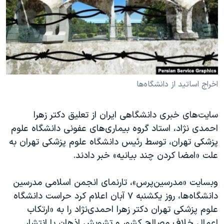
دنبال کنید
مستندها
فرهنگ و زندگی
حقوق شهروندی
انتخابات ریاست جمهوری آمریکا ۲۰۲۴
اقتصادی
حمله جمهوری اسلامی به اسرائیل
رمز مهسا
علم و فناوری
زبانهای مختلف
اسرائیل در جنگ
ورزش زنان در ایران
اخراج اساتید از دانشگاه‌ها
گالری عکس
اعتراضات زن، زندگی، آزادی
سایت‌های خبری دانشگاهی ایران از تعلیق دکتر زهرا
آرشیو پخش زنده
مجموعه مستندهای دادخواهی
احمدی نژاد، استاد گروه بیماری‌های عفونی دانشگاه علوم
تریبونال مردمی آبان ۹۸
پزشکی تهران، توسط رئیس دانشگاه علوم پزشکی تهران به
علت «امضا کردن چند بیانیه» خبر دادند.
دادگاه حمید نوری
چهل سال گروگان‌گیری
وبسایت «مدرسین‌پرس»، تارنمای انجمن اسلامی مدرسین
قانون شفافیت دارائی کادر رهبری ایران
دانشگاه‌ها، روز یکشنبه ۷ آبان اعلام کرد حراست دانشگاه
علوم پزشکی تهران دکتر زهرا احمدی‌نژاد را به «ارتکاب
اعتراضات مردمی آبان ۹۸
اعمال خلاف مصالح کشور و تشویش اذهان با انتشار