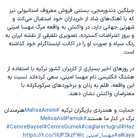
چیلگین دندورمجی، بستنی فروش معروف استانبولی نیز
که با آهنگ‌های شاد از خریداران خود استقبال می‌کند و
شهرتی جهانی دارد، در واکنش به واقعه مرگ مهسا امینی
و بروز اعتراضات گسترده، تصویری تلفیقی از نقشه ایران به
رنگ سیاه و صورت او را در اکانت اینستاگرام خود گذاشته
است.
در روزهای اخیر بسیاری از کاربران کشور ترکیه با استفاده از
هشتگ انگلیسی نام مهسا امینی، سعی کرده‌اند نسبت به
این واقعه، ظلم به زنان و برخوردهای سرکوبگرانه با
معترضان واکنش نشان دهند.
حمایت و همدردی بازیگران ترکیه
#MahsaAmini
هنرمندان
ترک در کنار ما هستند
#MelisaAsliPamuk
#CemreBaysel
#CemreGümeli
#caglarertugrul
#Haz
alKaya
#مهسا_امینی
https://t.co/tIUP2kzFWc