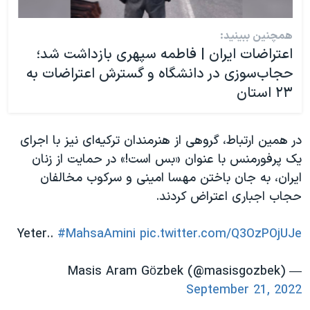
همچنین ببینید:
اعتراضات ایران | فاطمه سپهری بازداشت شد؛
حجاب‌سوزی در دانشگاه و گسترش اعتراضات به
۲۳ استان
در همین ارتباط، گروهی از هنرمندان ترکیه‌ای نیز با اجرای
یک پرفورمنس با عنوان «بس است!» در حمایت از زنان
ایران، به جان باختن مهسا امینی و سرکوب مخالفان
حجاب اجباری اعتراض کردند.
Yeter..
#MahsaAmini
pic.twitter.com/Q3OzPOjUJe
— Masis Aram Gözbek (@masisgozbek)
September 21, 2022