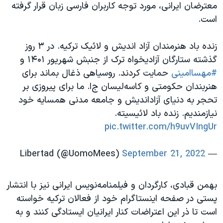
معترضان ایرانی، مورد توجه کاربران فارسی زبان قرار گرفته
است.
زنده باد هنرمندان آزاد اندیش و لائیک ترکیه. در ۳ روز
گذشته ستارگان آزادیخواه ترک از جنبش شهریور ۱۴۰۱ و
#مهساامینی
حمایت کردند. روسیاهی ذغال بماند برای
هنربندان حکومتی و کاسه‌لیسان ج‌ا. ما برای پیروزی بر
تحجر به دنیای آزاداندیش و جامعه مدنی همسایه خود
نیازمندیم. زنده باد لائیسیته.
pic.twitter.com/h9uvVIngUr
September 21, 2022
— Libertad (@UomoMees)
بهمن قبادی، کارگردان و فیلمنامه‌نویس ایرانی نیز با انتشار
پستی در صفحه اینستاگرام خود از فعالان ترکیه خواسته
است تا ذر این اعتراضات کنار ایرانیان ایستادگی کنند و به