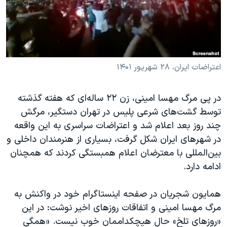
دنبال کنید
مستندها
فرهنگ و زندگی
حقوق شهروندی
انتخابات ریاست جمهوری آمریکا ۲۰۲۴
اقتصادی
حمله جمهوری اسلامی به اسرائیل
رمز مهسا
علم و فناوری
اعتراضات ایران، ۲۸ شهریور ۱۴۰۱
زبانهای مختلف
اسرائیل در جنگ
ورزش زنان در ایران
در پی مرگ مهسا امینی، زن ۲۲ ساله‌ای که هفته گذشته
گالری عکس
اعتراضات زن، زندگی، آزادی
توسط گشت‌های شرعی پلیس در تهران دستگیر، مرگش
آرشیو پخش زنده
مجموعه مستندهای دادخواهی
چند روز بعد اعلام شد و اعتراضات سراسری به این واقعه
در شهرهای ایران شکل گرفت، بسیاری از هنرمندان داخلی و
تریبونال مردمی آبان ۹۸
بین‌المللی با معترضان اعلام همبستگی کردند که همچنان
دادگاه حمید نوری
ادامه دارد.
چهل سال گروگان‌گیری
همایون شجریان در صفحه اینستاگرام خود در واکنش به
قانون شفافیت دارائی کادر رهبری ایران
مرگ مهسا امینی و اتفاقات روزهای اخیر نوشت: در این
اعتراضات مردمی آبان ۹۸
«روزهای تلخ» حال هیچکداممان خوب نیست. «همگی