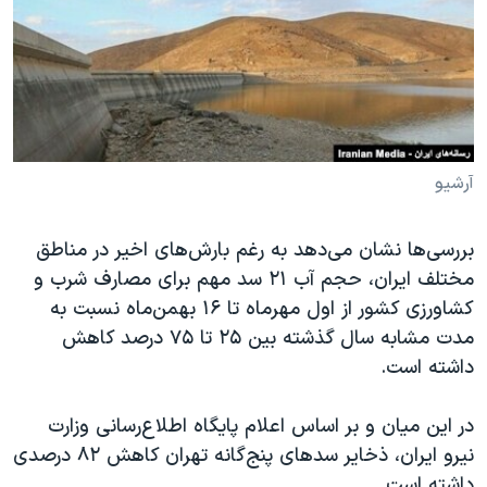
دنبال کنید
مستندها
فرهنگ و زندگی
حقوق شهروندی
انتخابات ریاست جمهوری آمریکا ۲۰۲۴
اقتصادی
حمله جمهوری اسلامی به اسرائیل
رمز مهسا
علم و فناوری
زبانهای مختلف
اسرائیل در جنگ
ورزش زنان در ایران
آرشیو
گالری عکس
اعتراضات زن، زندگی، آزادی
بررسی‌ها نشان می‌دهد به رغم بارش‌های اخیر در مناطق
آرشیو پخش زنده
مجموعه مستندهای دادخواهی
مختلف ایران، حجم آب ۲۱ سد مهم برای مصارف شرب و
تریبونال مردمی آبان ۹۸
کشاورزی کشور از اول مهرماه تا ۱۶ بهمن‌ماه نسبت به
مدت مشابه سال گذشته بین ۲۵ تا ۷۵ درصد کاهش
دادگاه حمید نوری
داشته است.
چهل سال گروگان‌گیری
قانون شفافیت دارائی کادر رهبری ایران
در این میان و بر اساس اعلام پایگاه اطلاع‌رسانی وزارت
نیرو ایران، ذخایر سدهای پنج‌گانه تهران کاهش ۸۲ درصدی
اعتراضات مردمی آبان ۹۸
داشته است.