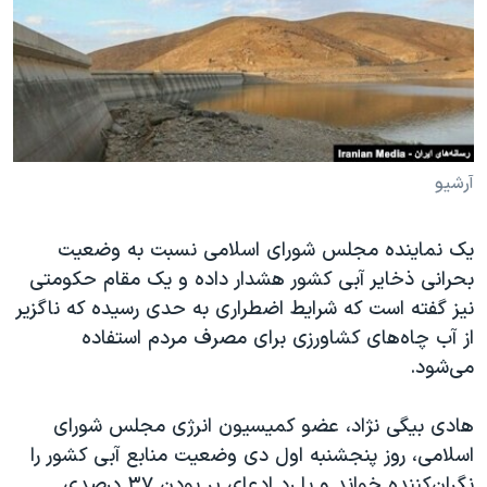
دنبال کنید
مستندها
فرهنگ و زندگی
حقوق شهروندی
انتخابات ریاست جمهوری آمریکا ۲۰۲۴
اقتصادی
حمله جمهوری اسلامی به اسرائیل
رمز مهسا
علم و فناوری
زبانهای مختلف
اسرائیل در جنگ
ورزش زنان در ایران
آرشیو
گالری عکس
اعتراضات زن، زندگی، آزادی
یک نماینده مجلس شورای اسلامی نسبت به وضعیت
آرشیو پخش زنده
مجموعه مستندهای دادخواهی
بحرانی ذخایر آبی کشور هشدار داده و یک مقام حکومتی
تریبونال مردمی آبان ۹۸
نیز گفته است که شرایط اضطراری به حدی رسیده که ناگزیر
از آب چاه‌های کشاورزی برای مصرف مردم استفاده
دادگاه حمید نوری
می‌شود.
چهل سال گروگان‌گیری
قانون شفافیت دارائی کادر رهبری ایران
هادی بیگی نژاد، عضو کمیسیون انرژی مجلس شورای
اسلامی، روز پنجشنبه اول دی وضعیت منابع آبی کشور را
اعتراضات مردمی آبان ۹۸
نگران‌کننده خواند و با رد ادعای پر بودن ۳۷ درصدی