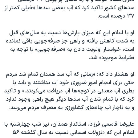
اسرائیل در جنگ
سدهای کشور تاکید کرد که آب بعضی سدها «خیلی کمتر از
نرگس محمدی برنده جایزه نوبل صلح
۳۷ درصد» است.
همایش محافظه‌کاران آمریکا «سی‌پک»
او با اعلام این که میزان بارش‌ها نسبت به سال‌های قبل
صفحه‌های ویژه
به شدت کاهش یافته و راهی جز صرفه‌جویی باقی نمانده
سفر پرزیدنت ترامپ به چین
است، خواستار اولویت دادن به «صرفه‌جویی» با توجه به
«شرایط موجود» شد.
او هشدار داد که: «زمانی که آب سد همدان تمام شد مردم
حتی برای انجام امور ضروری خود آب نداشتند و باید با
بطری آب معدنی در کوچه‌ها آب دریافت می‌کردند.» و تاکید
کرد که با تمام شدن آب سدها دیگر هیچ راهی وجود ندارد
و به ناچار آب چاه‌های کشاورزی به مصرف مردم می‌رسد.
علیرضا قاسمی فرزاد، استاندار همدان، نیز شب چهارشنبه با
اعلام این که «نزولات آسمانی نسبت به سال گذشته ۵۶