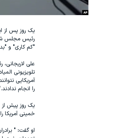
نرگس محمدی برنده جایزه نوبل صلح
همایش محافظه‌کاران آمریکا «سی‌پک»
یک روز پس از ای
صفحه‌های ویژه
رئیس مجلس شورا
سفر پرزیدنت ترامپ به چین
"کم کاری" و "ب
تلویزیونی المی
آمریکایی نتوانن
را انجام ندادند."
یک روز پیش از 
خمینی آمریکا را