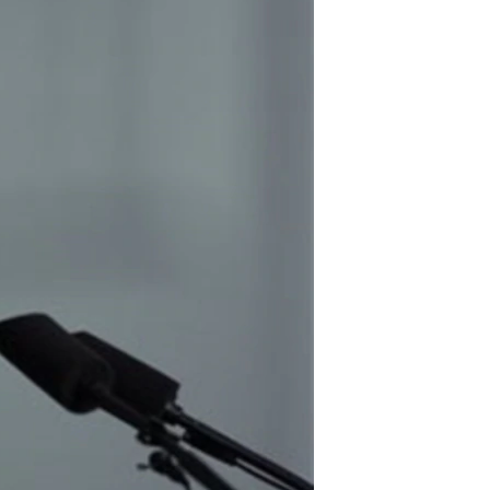
مستندها
فرهنگ و زندگی
حقوق شهروندی
انتخابات ریاست جمهوری آمریکا ۲۰۲۴
اقتصادی
حمله جمهوری اسلامی به اسرائیل
رمز مهسا
علم و فناوری
اسرائیل در جنگ
ورزش زنان در ایران
گالری عکس
اعتراضات زن، زندگی، آزادی
آرشیو پخش زنده
مجموعه مستندهای دادخواهی
تریبونال مردمی آبان ۹۸
دادگاه حمید نوری
چهل سال گروگان‌گیری
قانون شفافیت دارائی کادر رهبری ایران
اعتراضات مردمی آبان ۹۸
اسرائیل در جنگ