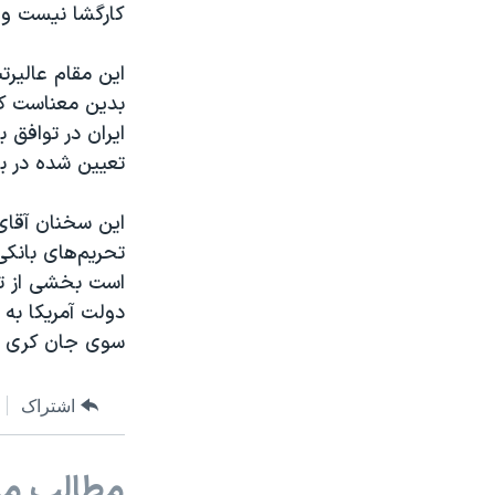
کارگشا نیست و 
این مقام عالیرت
بدین معناست که
ایران در توافق 
تعیین شده در ب
این سخنان آقای 
تحریم‌های بانکی
است بخشی از تو
دولت آمریکا به 
سوی جان کری با
اشتراک
مطالب مر