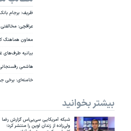
ظریف: برجام بانک
عراقچی: مخالفتی ب
معاون هماهنگ کنند
بیانیه طرف‌های غربی ۵+۱:‌ شرکت‌ها با ایران م
هاشمی رفسنجانی: خ
خامنه‌ای: برخی جری
بیشتر بخوانید
شبکه آمریکایی سی‌بی‌‌اس گزارش رضا
ولی‌زاده از زندان اوین را منتشر کرد؛