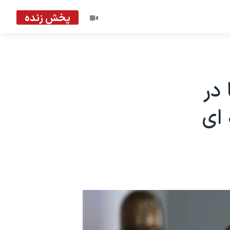
پخش زنده
 در
 ای