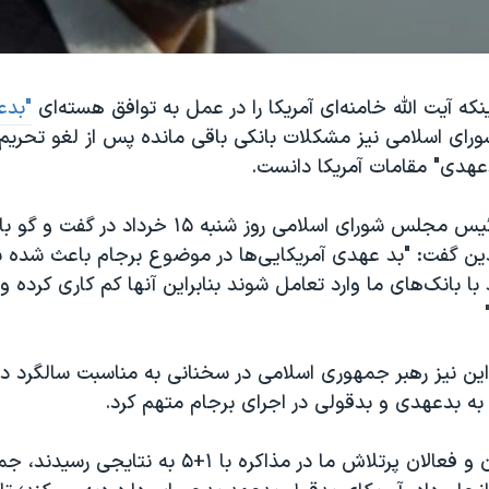
نکه آیت الله خامنه‌ای آمریکا را در عمل به توافق هسته‌ای
"بدع
ی اسلامی نیز مشکلات بانکی باقی مانده پس از لغو تحریم ه
دعهدی" مقامات آمریکا دانست.
علی لاریجانی، رئیس مجلس شورای اسلامی روز شنبه ۱۵ خرداد در 
ادین گفت: "بد عهدی آمریکایی‌ها در موضوع برجام باعث شده ب
د با بانک‌های ما وارد تعامل شوند بنابراین آنها کم کاری کرده 
این نیز رهبر جمهوری اسلامی در سخنانی به مناسبت سالگرد در
 به بدعهدی و بدقولی در اجرای برجام متهم کرد.
او گفت: " برادران و فعالان پرتلاش ما در مذاکره با ۱+۵