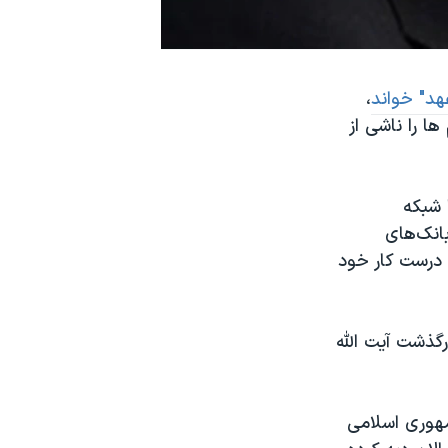
هد" خواند
،
ا را ناشی از
گفت و گو با شبکه
انک‌های
و درست کار خود
گذشت آیت الله
 به نتایجی رسیدند، جمهوری اسلامی