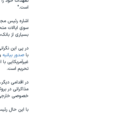
تعهدات خود را ا
است."
اشاره رئیس مجلس
سوی ایالات متح
بسیاری از بانک‌ه
در پی این نگران
با
صدور بیانیه
و
غیرآمریکایی با ا
تحریم است.
در اقدامی دیگر، 
مذاکراتی در بر
خصوصی خارجی نبا
با این حال رئیس