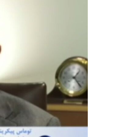
مستندها
فرهنگ و زندگی
حقوق شهروندی
انتخابات ریاست جمهوری آمریکا ۲۰۲۴
اقتصادی
حمله جمهوری اسلامی به اسرائیل
رمز مهسا
علم و فناوری
اسرائیل در جنگ
ورزش زنان در ایران
گالری عکس
اعتراضات زن، زندگی، آزادی
آرشیو پخش زنده
مجموعه مستندهای دادخواهی
تریبونال مردمی آبان ۹۸
دادگاه حمید نوری
چهل سال گروگان‌گیری
قانون شفافیت دارائی کادر رهبری ایران
اعتراضات مردمی آبان ۹۸
اسرائیل در جنگ