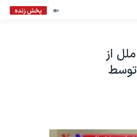
پخش زنده
ملل از
 توسط