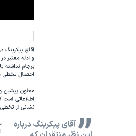
آقای پیکرینگ در
و ادله معتبر در
برجام نداشته با
احتمال تخطی مط
معاون پیشین وزا
اطلاعاتی است که
نشانی از تخطی 
آقای پیکرینگ درباره
ب
ا
این نظر منتقدان که