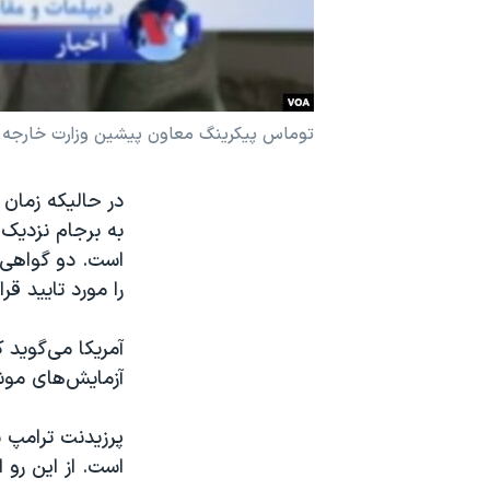
نرگس محمدی برنده جایزه نوبل صلح
همایش محافظه‌کاران آمریکا «سی‌پک»
صفحه‌های ویژه
توماس پیکرینگ معاون پیشین وزارت خارجه در
سفر پرزیدنت ترامپ به چین
در حالیکه زمان 
به برجام نزدیک 
است. دو گواهی پ
را مورد تایید قر
آمریکا می‌گوید 
آزمایش‌های موشک
پرزیدنت ترامپ ب
است. از این رو 