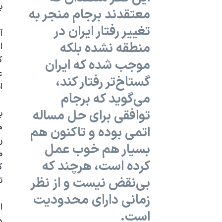
ب
معتقدند برجام منجر به
تغییر رفتار ایران در
آ
منطقه نشده بلکه
ا
ک
موجب شده که ایران
ع
گستاخ‌تر رفتار کند،
ا
می‌گوید که برجام
توافقی برای حل مساله
ب
ه
اتمی بوده و تاکنون هم
ر
بسیار هم خوب عمل
م
کرده است، هرچند که
ک
بی‌نقض نیست و از نظر
ت
زمانی دارای محدودیت
ا
است.
و