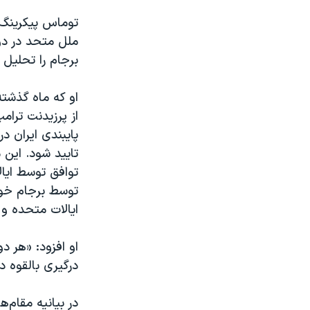
توماس پیکرینگ 
ملل متحد در دو
برجام را تحلیل ک
از پرزیدنت ترام
پایبندی ایران د
تایید شود. این 
توافق توسط ایال
توسط برجام خواه
ایالات متحده و 
او افزود: «هر د
درگیری بالقوه د
در بیانیه مقام‌