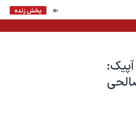
پخش زنده
آپیک:
صالحی