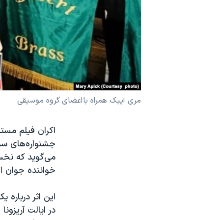
نرگس محمدی برنده جایزه نوبل صلح
همایش محافظه‌کاران آمریکا «سی‌پک»
صفحه‌های ویژه
سفر پرزیدنت ترامپ به چین
مری آپیک همراه با اعضای گروه موسیقی
اکران فیلم مستن
جشنواره‌های سی
می‌گوید که نخس
خواننده جوان ای
در ایالت آریزون