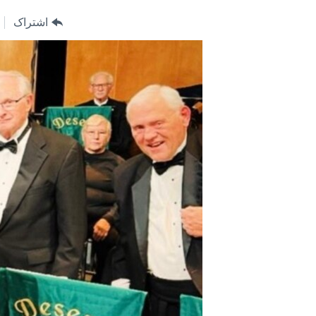
مستندها
فرهنگ و زندگی
اشتراک
حقوق شهروندی
انتخابات ریاست جمهوری آمریکا ۲۰۲۴
اقتصادی
حمله جمهوری اسلامی به اسرائیل
رمز مهسا
علم و فناوری
اسرائیل در جنگ
ورزش زنان در ایران
گالری عکس
اعتراضات زن، زندگی، آزادی
آرشیو پخش زنده
مجموعه مستندهای دادخواهی
تریبونال مردمی آبان ۹۸
دادگاه حمید نوری
چهل سال گروگان‌گیری
قانون شفافیت دارائی کادر رهبری ایران
اعتراضات مردمی آبان ۹۸
اسرائیل در جنگ