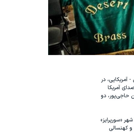
 آمریکایی، در
دای آمریکا
 حاجی‌پور، دو
گروه موسیقی سازهای بادی (The Desert Brass Band) در شهر «سورپرایز»
 و کهنسالی