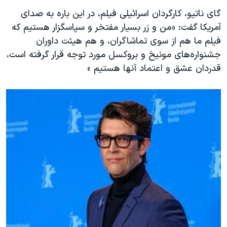
اسرائیل در جنگ
گای ناتیو، کارگردان اسرائیلی فیلم، در این باره به صدای
نرگس محمدی برنده جایزه نوبل صلح
آمریکا گفت: «من و‌ زر بسیار مفتخر و سپاسگزار هستیم که
همایش محافظه‌کاران آمریکا «سی‌پک»
فیلم ما هم از سوی تماشاگران، و هم هیئت داوران
جشنواره‌های مونیخ و بروکسل مورد توجه قرار گرفته است،
صفحه‌های ویژه
قدردان عشق و اعتماد آنها هستیم »
سفر پرزیدنت ترامپ به چین