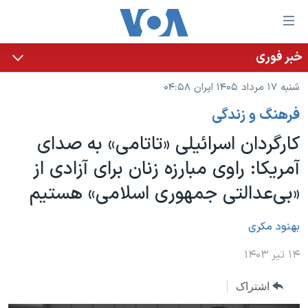
ینکهای
ابل
سترسی
خبر فوری
خانه
هش
شنبه ۱۷ مرداد ۱۴۰۵ ایران ۰۴:۵۸
نسخه سبک وب‌سایت
ه
فرهنگ و زندگی
حتوای
موضوع ها
صلی
کارگردان اسرائیلی «تاتامی» به صدای
برنامه های تلویزیونی
ایران
هش
آمریکا: راوی مبارزه زنان برای آزادی از
جدول برنامه ها
ه
آمریکا
«بی‌عدالتی جمهوری اسلامی» هستیم
فحه
صفحه‌های ویژه
جهان
صلی
فرکانس‌های صدای آمریکا
ورزشی
جام جهانی ۲۰۲۶
بهنود مکری
هش
پخش رادیویی
ه
گزیده‌ها
عملیات خشم حماسی
۱۴ تیر ۱۴۰۳
ستجو
۲۵۰سالگی آمریکا
ویژه برنامه‌ها
یادگیری زبان انگلیسی
اشتراک
ویدیوها
بایگانی برنامه‌های تلویزیونی