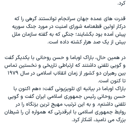
اسرائیل در جنگ
کرد.
نرگس محمدی برنده جایزه نوبل صلح
قدرت های عمده جهان سرانجام توانستند گرهی را که
همایش محافظه‌کاران آمریکا «سی‌پک»
درکار اولین قطعنامه شورای امنیت در مورد جنگ سوریه
صفحه‌های ویژه
پیش آمده بود بگشایند؛ جنگی که به گفته سازمان ملل
بیش از یک صد هزار کشته داده است.
سفر پرزیدنت ترامپ به چین
در همین حال، باراک اوباما و حسن روحانی با یکدیگر گفت
و گویی تلفنی داشتند که ارتباطی تاریخی و نخستین تماس
بین رهبران دو کشور از زمان انقلاب اسلامی در سال ۱۹۷۹
تا کنون است.
باراک اوباما در بیانیه ای تلویزیونی گفت: «هم اکنون با
حسن روحانی رئیس جمهوری اسلامی ایران گفت و گویی
تلفنی داشتم». و به این ترتیب مهیج ترین بزنگاه را در
روابط جمهوری اسلامی با ابرقدرتی که همواره آن را شیطان
بزرگ می نامید، آشکار کرد.