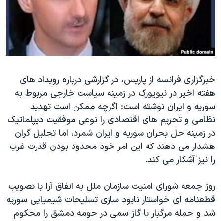
دنبال کنید
مستندها
فرهنگ و زندگی
حقوق شهروندی
انتخابات ریاست جمهوری آمریکا ۲۰۲۴
اقتصادی
حمله جمهوری اسلامی به اسرائیل
رمز مهسا
علم و فناوری
زبانهای مختلف
خبرگزاری فرانسه از پاریس، در گزارشی درباره رویداد های
اسرائیل در جنگ
ورزش زنان در ایران
هفته اخیر در نیویورک در زمینه سیاست خارجی مربوط به
گالری عکس
اعتراضات زن، زندگی، آزادی
سوریه و ایران نوشته است: اگرچه ممکن است تهدید
آرشیو پخش زنده
مجموعه مستندهای دادخواهی
نظامی و تحریم های اقتصادی را نوعی موفقیت دیپلماتیک
در زمینه حل بحران سوریه و ایران شمرد، اما تحلیل گران
تریبونال مردمی آبان ۹۸
هشدار می دهند که این امر خود محدود بودن قدرت غرب
دادگاه حمید نوری
را نیز آشکار می کند.
چهل سال گروگان‌گیری
روز جمعه شورای امنیت سازمان ملل به اتفاق آرا با تصویب
قانون شفافیت دارائی کادر رهبری ایران
قطعنامه ای خواستار نابود سازی تسلیحات شیمیایی سوریه
اعتراضات مردمی آبان ۹۸
شد و حمله مرگبار با گاز سمی در حومه دمشق را محکوم