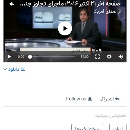
صفحه آخر ۲۱ اکتبر ۲۰۱۶: ماجرای تجاوز جنسی حاج سعید طوسی، قاری قرآن بیت رهبر از زبان شاگردان او (باز پخش با نمایش اصل اسناد)
از
صدای آمریکا
No media source currently available
0:00
54:00
دانلود
اشتراک
Follow us
همچنبن ببینید:
ايران
سرخط خبرها