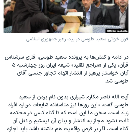
دنبال کنید
مستندها
فرهنگ و زندگی
حقوق شهروندی
انتخابات ریاست جمهوری آمریکا ۲۰۲۴
اقتصادی
حمله جمهوری اسلامی به اسرائیل
رمز مهسا
علم و فناوری
قرآن خوانی سعید طوسی در بیت رهبر جمهوری اسلامی
زبانهای مختلف
اسرائیل در جنگ
ورزش زنان در ایران
در ادامه واکنش‌ها به پرونده سعید طوسی، قاری سرشناس
گالری عکس
اعتراضات زن، زندگی، آزادی
قرآن، یکی از «مراجع تقلید» شیعه ایران روز چهارشنبه ۵
آرشیو پخش زنده
مجموعه مستندهای دادخواهی
آبان خواستار پرهیز از انتشار اتهام تجاوز جنسی آقای
طوسی شد.
تریبونال مردمی آبان ۹۸
دادگاه حمید نوری
آیت
اﻟله ناصر مکارم شیرازی بدون نام بردن از سعید
چهل سال گروگان‌گیری
طوسی گفت، «این روزها نیز متاسفانه شایعات درباره افراد
زیاد است، سخن ما این است که تا گناه کسی در محکمه
قانون شفافیت دارائی کادر رهبری ایران
ثابت نشود مجاز به انتشار و بیان آن نیستیم و نقل آن
اعتراضات مردمی آبان ۹۸
گناه است، اگر بر فرض واقعیت هم داشته باشد باید اجازه