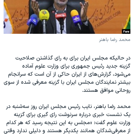
دنبال کنید
مستندها
فرهنگ و زندگی
حقوق شهروندی
انتخابات ریاست جمهوری آمریکا ۲۰۲۴
اقتصادی
حمله جمهوری اسلامی به اسرائیل
رمز مهسا
علم و فناوری
محمد رضا باهنر
زبانهای مختلف
اسرائیل در جنگ
ورزش زنان در ایران
در حالیکه مجلس ایران برای به رای گذاشتن صلاحیت
گالری عکس
اعتراضات زن، زندگی، آزادی
گزینه جدید رئیس جمهوری برای وزارت علوم آماده
آرشیو پخش زنده
مجموعه مستندهای دادخواهی
می‌شود، گزارش‌های از ایران حاکی از آن است که سرانجام
بیشتر نمایندگان مجلس ایران با گزینه معرفی شده از سوی
تریبونال مردمی آبان ۹۸
روحانی موافق هستند.
دادگاه حمید نوری
چهل سال گروگان‌گیری
محمد رضا باهنر، نایب رئیس مجلس ایران روز سه‌شنبه در
یک نشست خبری درباره سرنوشت رای گیری برای گزینه
قانون شفافیت دارائی کادر رهبری ایران
وزارت علوم گفت: «مجلس به این نتیجه رسید که هر کدام
اعتراضات مردمی آبان ۹۸
از معرفی‌شدگان همانند یکدیگر هستند و دلیلی ندارد وقتی