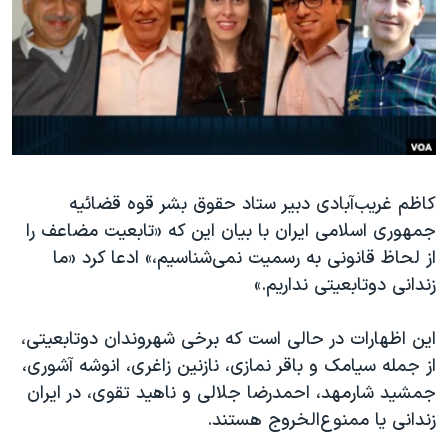
دنبال کنید
مستندها
فرهنگ و زندگی
حقوق شهروندی
انتخابات ریاست جمهوری آمریکا ۲۰۲۴
اقتصادی
حمله جمهوری اسلامی به اسرائیل
رمز مهسا
علم و فناوری
زبانهای مختلف
اسرائیل در جنگ
ورزش زنان در ایران
گالری عکس
اعتراضات زن، زندگی، آزادی
کاظم غریب‌آبادی دبیر ستاد حقوق بشر قوه قضائیه
جمهوری اسلامی ایران با بیان این که «تابعیت مضاعف را
آرشیو پخش زنده
مجموعه مستندهای دادخواهی
از لحاظ قانونی به رسمیت نمی‌شناسیم،» ادعا کرد «ما
تریبونال مردمی آبان ۹۸
زندانی دوتابعیتی نداریم.»
دادگاه حمید نوری
این اظهارات در حالی است که برخی شهروندان دوتابعیتی،
چهل سال گروگان‌گیری
از جمله سیامک و باقر نمازی، نازنین زاغری، انوشه آشوری،
قانون شفافیت دارائی کادر رهبری ایران
جمشید شارمهد، احمدرضا جلالی و ناهید تقوی، در ایران
اعتراضات مردمی آبان ۹۸
زندانی یا ممنوع‌الخروج هستند.