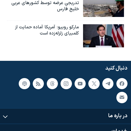
تدریجی عرضه توسط کشورهای عربی
خلیج فارس
مارکو روبیو: آمریکا آماده حمایت از
کلمبیای زلزله‌زده است
دنبال کنید
در باره ما