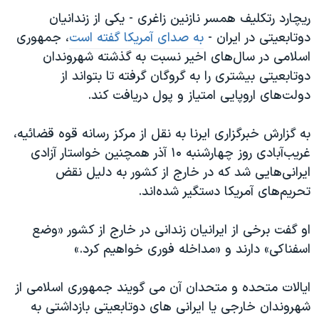
اسرائیل در جنگ
ریچارد رتکلیف همسر نازنین زاغری - یکی از زندانیان
نرگس محمدی برنده جایزه نوبل صلح
دوتابعیتی در ایران -
به صدای آمریکا گفته است
،‌ جمهوری
همایش محافظه‌کاران آمریکا «سی‌پک»
اسلامی در سال‌های اخیر نسبت به گذشته شهروندان
دوتابعیتی بیشتری را به گروگان گرفته تا بتواند از
صفحه‌های ویژه
دولت‌های اروپایی امتیاز و پول دریافت کند.
سفر پرزیدنت ترامپ به چین
به گزارش خبرگزاری ایرنا به نقل از مرکز رسانه قوه قضائیه،
غریب‌آبادی روز چهارشنبه ۱۰ آذر همچنین خواستار آزادی
ایرانی‌هایی شد که در خارج از کشور به دلیل نقض
تحریم‌های آمریکا دستگیر شده‌اند.
او گفت برخی از ایرانیان زندانی در خارج از کشور «وضع
اسفناکی» دارند و «مداخله فوری خواهیم کرد.»
ایالات متحده و متحدان آن می گویند جمهوری اسلامی از
شهروندان خارجی یا ایرانی های دوتابعیتی بازداشتی به