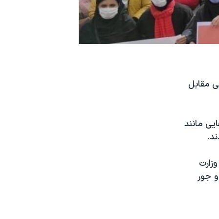
ی مقابل
یی مانند
ند.
ل وزارت
و جور