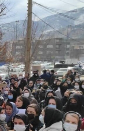
مستندها
فرهنگ و زندگی
حقوق شهروندی
انتخابات ریاست جمهوری آمریکا ۲۰۲۴
اقتصادی
حمله جمهوری اسلامی به اسرائیل
رمز مهسا
علم و فناوری
اسرائیل در جنگ
ورزش زنان در ایران
گالری عکس
اعتراضات زن، زندگی، آزادی
آرشیو پخش زنده
مجموعه مستندهای دادخواهی
تریبونال مردمی آبان ۹۸
دادگاه حمید نوری
چهل سال گروگان‌گیری
قانون شفافیت دارائی کادر رهبری ایران
اعتراضات مردمی آبان ۹۸
اسرائیل در جنگ