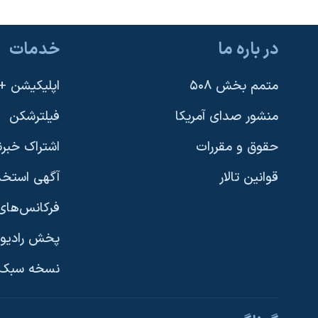
در باره ما
خدمات
متمم بخش ۵۰۸
اپلیکیشن +VOA
منشور صدای آمریکا
فیلترشکن
حقوق و مقررات
اشتراک خبرن
قوانین تالار
آگهی استخد
فرکانس‌های 
پخش رادیو
یادگیری زبان انگلیسی
نسخه سبک 
دنبال کنید