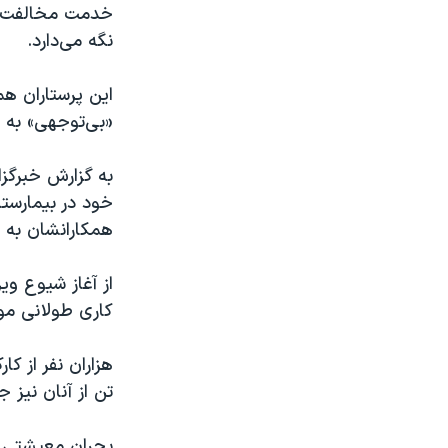
نگه می‌دارد.
این پرستاران ه
«بی‌توجهی» به خ
به گزارش خبرگزا
خود در بیمارست
همکارانشان به 
از آغاز شیوع وی
کاری طولانی موا
تن از آنان نیز ج
بحران معیشتی و