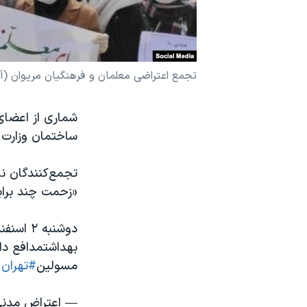
نرگس محمدی برنده جایزه نوبل صلح
همایش محافظه‌کاران آمریکا «سی‌پک»
صفحه‌های ویژه
تجمع اعتراضی معلمان و فرهنگیان مریوان (آ
سفر پرزیدنت ترامپ به چین
شماری از اعضای
ساختمان وزارت ب
تجمع‌کنندگان ن
«زحمت چند برابر
بهداشتمدافع داد
مسولین
#تهران
— اعتراض مدنی بازار