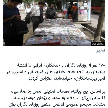
دنبال کنید
مستندها
فرهنگ و زندگی
حقوق شهروندی
انتخابات ریاست جمهوری آمریکا ۲۰۲۴
اقتصادی
حمله جمهوری اسلامی به اسرائیل
رمز مهسا
علم و فناوری
زبانهای مختلف
اسرائیل در جنگ
ورزش زنان در ایران
گالری عکس
اعتراضات زن، زندگی، آزادی
آرشیو
آرشیو پخش زنده
مجموعه مستندهای دادخواهی
۱۷۰ نفر از روزنامه‌نگاران و خبرنگاران ایرانی با انتشار
تریبونال مردمی آبان ۹۸
بیانیه‌ای به آنچه «دخالت نهاد‌های غیرصنفی و امنیتی در
دادگاه حمید نوری
امور روزنامه‌نگاری» خوانده‌اند، اعتراض کردند.
چهل سال گروگان‌گیری
بر اساس این بیانیه، مقامات امنیتی ضمن رد صلاحیت
قانون شفافیت دارائی کادر رهبری ایران
نفیسه زارع‌کهن، اعظم ویسمه، و پژمان موسوی، سه
اعتراضات مردمی آبان ۹۸
منتخب مجمع‌ عمومی انجمن صنفی روزنامه‌نگاران برای