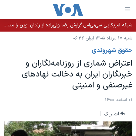
ینکهای
ابل
سترسی
شبکه آمریکایی سی‌بی‌‌اس گزارش رضا ولی‌زاده از زندان اوین را منتشر کرد؛ کامران حکمتی پیش از آغاز شیمی‌درمانی به زندان بازگردانده شد
خانه
هش
شنبه ۱۷ مرداد ۱۴۰۵ ایران ۰۶:۳۶
نسخه سبک وب‌سایت
ه
حقوق شهروندی
حتوای
موضوع ها
صلی
اعتراض شماری از روزنامه‌نگاران و
برنامه های تلویزیونی
ایران
هش
خبرنگاران ایران به دخالت نهاد‌های
جدول برنامه ها
ه
آمریکا
غیرصنفی و امنیتی
فحه
صفحه‌های ویژه
جهان
صلی
فرکانس‌های صدای آمریکا
ورزشی
جام جهانی ۲۰۲۶
۰۱ اسفند ۱۴۰۰
هش
پخش رادیویی
ه
گزیده‌ها
عملیات خشم حماسی
اشتراک
ستجو
۲۵۰سالگی آمریکا
ویژه برنامه‌ها
یادگیری زبان انگلیسی
ویدیوها
بایگانی برنامه‌های تلویزیونی