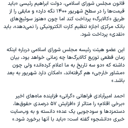
اسرائیل در جنگ
قانون مجلس شورای اسلامی، دولت ابراهیم رئیسی «باید
قیمت‌ها را در سطح شهریور ۱۴۰۰ نگه دارد» و مابقی را از
نرگس محمدی برنده جایزه نوبل صلح
طریق «کالابرگ» پرداخت کند اما چون «هنوز سوئیچ‌های
همایش محافظه‌کاران آمریکا «سی‌پک»
بانک مرکزی اجازه تنظیم کارت الکترونیکی را نمی‌دهد»، باید
صفحه‌های ویژه
«نقدی» پرداخت شود.
سفر پرزیدنت ترامپ به چین
این عضو هیئت رئیسه مجلس شورای اسلامی درباره اینکه
زمان قطعی توزیع کالابرگ‌ها چه زمانی خواهد بود، بیان
داشته که «دو سه تاریخ به ما اعلام کرده‌اند» ولی چون
«مشاور خارجی» هم گرفته‌اند، «امکان دارد شهریور به بعد
باشد.»
احمد امیرآبادی فراهانی «گرانی» فزاینده ماه‌های اخیر
«برخی اقلام» را متاثر از «افزایش ۵۷ درصدی حقوق‌ها،
دستمزد‌ها و سودجویی یک عده» دانسته و به وب‌سایت
خبری «دانشجو» گفته است: «باید با آنها برخورد شود.»