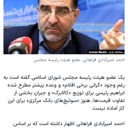
دنبال کنید
مستندها
فرهنگ و زندگی
حقوق شهروندی
انتخابات ریاست جمهوری آمریکا ۲۰۲۴
اقتصادی
حمله جمهوری اسلامی به اسرائیل
رمز مهسا
علم و فناوری
زبانهای مختلف
اسرائیل در جنگ
ورزش زنان در ایران
گالری عکس
اعتراضات زن، زندگی، آزادی
احمد امیرآبادی فراهانی، عضو هیئت رئیسه مجلس
آرشیو پخش زنده
مجموعه مستندهای دادخواهی
یک عضو هیئت رئیسه مجلس شورای اسلامی گفته است به
تریبونال مردمی آبان ۹۸
رغم وجود «گرانی برخی اقلام» و وعده پیشتر مطرح شده
دادگاه حمید نوری
ابراهیم رئیسی برای توزیع «کالابرگ» و جبران بخشی از
چهل سال گروگان‌گیری
تفاوت قیمت‌ها، هنوز «سوئیچ‌های بانک مرکزی» برای این
کار آماده نیست.
قانون شفافیت دارائی کادر رهبری ایران
اعتراضات مردمی آبان ۹۸
احمد امیرآبادی فراهانی اظهار داشته است که بر اساس