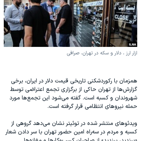
دنبال کنید
مستندها
فرهنگ و زندگی
حقوق شهروندی
انتخابات ریاست جمهوری آمریکا ۲۰۲۴
اقتصادی
حمله جمهوری اسلامی به اسرائیل
رمز مهسا
علم و فناوری
زبانهای مختلف
اسرائیل در جنگ
ورزش زنان در ایران
ازار ارز ، دلار و سکه در تهران، صرافی
گالری عکس
اعتراضات زن، زندگی، آزادی
آرشیو پخش زنده
مجموعه مستندهای دادخواهی
همزمان با رکوردشکنی تاریخی قیمت دلار در ایران، برخی
تریبونال مردمی آبان ۹۸
گزارش‌ها از تهران حاکی از برگزاری تجمع اعتراضی توسط
شهروندان و کسبه است. گفته می‌شود این تجمع‌ها مورد
دادگاه حمید نوری
حمله نیروهای انتظامی قرار گرفته است.
چهل سال گروگان‌گیری
قانون شفافیت دارائی کادر رهبری ایران
ویدئوهای منتشر شده در توئیتر نشان می‌دهد گروهی از
کسبه و مردم در سه‌راه امین حضور تهران با سر دادن شعار
اعتراضات مردمی آبان ۹۸
«ببندید، ببندید» از صاحبان کسب‌وکارها و مغازه‌ها