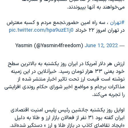
اسرائیل در جنگ
می‌خواهند به آنها بپیوندند.
نرگس محمدی برنده جایزه نوبل صلح
#تهران
، سه راه امین حضور،تجمع مردم و کسبه معترض
همایش محافظه‌کاران آمریکا «سی‌پک»
در تهران امروز ۲۲ خرداد ⁦
pic.twitter.com/hpa9uzE1j0
صفحه‌های ویژه
سفر پرزیدنت ترامپ به چین
June 12, 2022
— Yasmin (@Yasmin4freedom)
ارزش هر دلار آمریکا در ایران روز یکشنبه به بالاترین سطح
خود یعنی ۳۳ هزار تومان رسید. خبرآنلاین در این زمینه
نوشته است قیمت ارز تحت تاثیر اخبار منتشر شده از
مذاکرات برجام و مواضع اخیر شورای حکام روندی افزایشی
را تجربه می‌کند.
اوایل روز یکشنبه جانشین رئیس پلیس امنیت اقتصادی
ایران گفته بود ۳۱ نفر از فعالان بازار ارز و طلا به دلیل
«ایجاد تقاضای کاذب در بازار طلا و ارز » دستگیر شده‌اند.