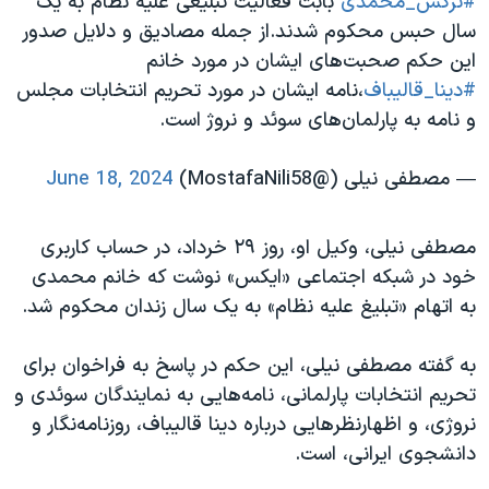
#نرگس_محمدی
بابت فعالیت تبلیغی علیه نظام به یک
سال حبس محکوم شدند.از جمله مصادیق و دلایل صدور
این حکم صحبت‌های ایشان در مورد خانم
#دینا_قالیباف
،نامه ایشان در مورد تحریم انتخابات مجلس
و نامه به پارلمان‌های سوئد و نروژ است.
— مصطفی نیلی (@MostafaNili58)
June 18, 2024
مصطفی نیلی، وکیل او، روز ۲۹ خرداد، در حساب کاربری
خود در شبکه اجتماعی «ایکس» نوشت که خانم محمدی
به اتهام «تبلیغ علیه نظام» به یک سال زندان محکوم شد.
به گفته مصطفی نیلی، این حکم در پاسخ به فراخوان برای
تحریم انتخابات پارلمانی، نامه‌هایی به نمایندگان سوئدی و
نروژی، و اظهارنظرهایی درباره دینا قالیباف، روزنامه‌نگار و
دانشجوی ایرانی، است.