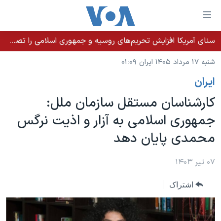
ینکهای
ابل
سترسی
سنای آمریکا افزایش تحریم‌های روسیه و جمهوری اسلامی را تصویب کرد؛ زلنسکی از این اقدام تشکر کرد
خانه
هش
شنبه ۱۷ مرداد ۱۴۰۵ ایران ۰۱:۰۹
نسخه سبک وب‌سایت
ه
ايران
حتوای
موضوع ها
صلی
کارشناسان مستقل سازمان ملل:
برنامه های تلویزیونی
ایران
هش
جمهوری اسلامی به آزار و اذیت نرگس
جدول برنامه ها
ه
آمریکا
محمدی پایان دهد
فحه
صفحه‌های ویژه
جهان
صلی
فرکانس‌های صدای آمریکا
ورزشی
جام جهانی ۲۰۲۶
۰۷ تیر ۱۴۰۳
هش
پخش رادیویی
ه
گزیده‌ها
عملیات خشم حماسی
اشتراک
ستجو
۲۵۰سالگی آمریکا
ویژه برنامه‌ها
یادگیری زبان انگلیسی
ویدیوها
بایگانی برنامه‌های تلویزیونی