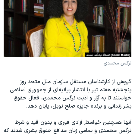
دنبال کنید
مستندها
فرهنگ و زندگی
حقوق شهروندی
انتخابات ریاست جمهوری آمریکا ۲۰۲۴
اقتصادی
حمله جمهوری اسلامی به اسرائیل
رمز مهسا
علم و فناوری
زبانهای مختلف
اسرائیل در جنگ
ورزش زنان در ایران
گالری عکس
اعتراضات زن، زندگی، آزادی
نرگس محمدی
آرشیو پخش زنده
مجموعه مستندهای دادخواهی
گروهی از کارشناسان مستقل سازمان ملل متحد روز
تریبونال مردمی آبان ۹۸
پنجشنبه هفتم تیر با انتشار بیانیه‌ای از جمهوری اسلامی
دادگاه حمید نوری
خواستند تا به آزار و اذیت نرگس محمدی، فعال حقوق
چهل سال گروگان‌گیری
بشر زندانی و برنده جایزه صلح نوبل، پایان دهد.
قانون شفافیت دارائی کادر رهبری ایران
آنها همچنین خواستار آزادی فوری و بدون قید و شرط
اعتراضات مردمی آبان ۹۸
نرگس محمدی و‌ تمامی زنان مدافع حقوق بشری شدند که