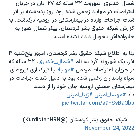
شمال خدیری، شهروند ٣٢ ساله که ٢٧ آبان در جریان
اعتراضات در مهاباد زخمی شده بود، روز پنجشنبه بر اثر
شدت جراحات وارده در بیمارستانی در ارومیه درگذشت. به
گزارش شبکه حقوق بشر کردستان، پیکر شمال هنوز به
خانواده‌اش تحویل داده نشده است.
بنا به اطلاع شبکه حقوق بشر کردستان، امروز پنج‌شنبه ۳
آذر، یک شهروند کُرد به نام
#شمال_خدیری
، ٣٢ ساله که
در جریان اعتراضات مردمی
#مهاباد
با تیراندازی نیروهای
سپاه پاسداران زخمی شده بود به دلیل شدت جراحات در
بیمارستان خمینی ارومیه جان خود را از دست
داد.
#مهسا_امینی
#ژینا_امینی
pic.twitter.com/e9FSsBaQbb
— شبکه حقوق بشر کردستان (@KurdistanHRN)
November 24, 2022