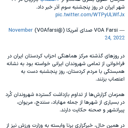
اسرائیل در جنگ
شهر ایران در روز پنجشنبه سوم آذر خبر داد.
نرگس محمدی برنده جایزه نوبل صلح
pic.twitter.com/WTPyULWfJx
همایش محافظه‌کاران آمریکا «سی‌پک»
— VOA Farsi صدای آمریکا (@VOAfarsi)
November
صفحه‌های ویژه
24, 2022
سفر پرزیدنت ترامپ به چین
در روزهای گذشته مرکز هماهنگی احزاب کردستان ایران در
فراخوانی از تمامی شهروندان ایرانی خواسته بود به نشانه
همبستگی با مردم کردستان، روز پنجشنبه دست به
اعتصاب بزنند.
همزمان گزارش‌ها از تداوم بازداشت گسترده شهروندان کُرد
در بسیاری از شهرها از جمله مهاباد، سنندج، مریوان،
پیرانشهر و صحنه حکایت دارند.
در همین حال، خبرگزاری برنا وابسته به وزارت ورزش نیز از