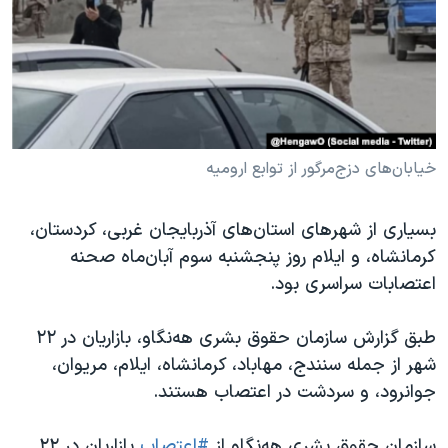
دنبال کنید
مستندها
فرهنگ و زندگی
حقوق شهروندی
انتخابات ریاست جمهوری آمریکا ۲۰۲۴
اقتصادی
حمله جمهوری اسلامی به اسرائیل
رمز مهسا
علم و فناوری
زبانهای مختلف
اسرائیل در جنگ
ورزش زنان در ایران
خیابان‌های دزج‌مرگور از توابع ارومیه
گالری عکس
اعتراضات زن، زندگی، آزادی
بسیاری از شهرهای استان‌های آذربایجان غربی، کردستان،
آرشیو پخش زنده
مجموعه مستندهای دادخواهی
کرمانشاه، و ایلام روز پنجشنبه سوم آبان‌ماه صحنه
تریبونال مردمی آبان ۹۸
اعتصابات سراسری بود.
دادگاه حمید نوری
طبق گزارش سازمان حقوق بشری هه‌نگاو، بازاریان در ٢٢
چهل سال گروگان‌گیری
شهر از جمله سنندج، مهاباد، کرمانشاه، ایلام، مریوان،
قانون شفافیت دارائی کادر رهبری ایران
جوانرود، و سردشت در اعتصاب هستند.
اعتراضات مردمی آبان ۹۸
سازمان حقوق بشری هه‌نگاو از
#اعتصاب
بازاریان در ۲۲