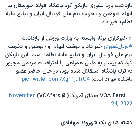
بازداشت وریا غفوری بازیکن کُرد باشگاه فولاد خوزستان به
اتهام «توهین و تخریب تیم ملی فوتبال ایران و تبلیغ علیه
نظام» خبر داد.
⚡️ خبرگزاری برنا، وابسته به وزارت ورزش از بازداشت
#وریا_غفوری
خبر داد و نوشت اتهام او «توهین و تخریب
تیم ملی فوتبال ایران و تبلیغ علیه نظام» است. این بازیکن
کُرد که پیشتر به دلیل همراهی با اعتراضات مردمی مجبور
به ترک باشگاه استقلال شده بود، در حال حاضر عضو
باشگاه فولاد است.
pic.twitter.com/Xg11jufrG4
— VOA Farsi صدای آمریکا (@VOAfarsi)
November
24, 2022
کشته شدن یک شهروند مهابادی