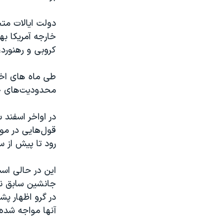
دولت ایالات متح
خارجه آمریکا ب
کروبی و رهنورد،
طی ماه های اخ
محدودیت‌های حص
در اواخر اسفند
قول‌هایی در مو
رود تا پیش از س
این در حالی اس
جانشین سابق نم
در گرو اظهار پش
آنها مواجه شده