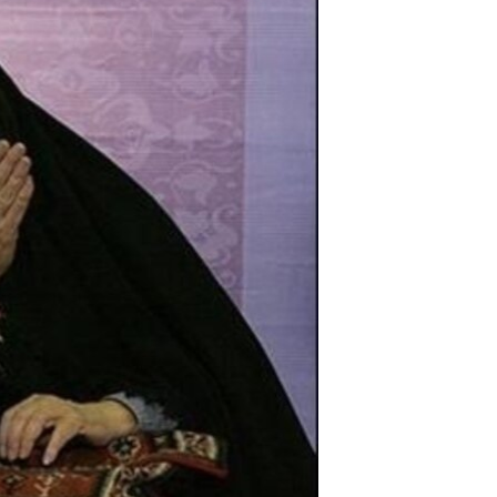
مستندها
فرهنگ و زندگی
حقوق شهروندی
انتخابات ریاست جمهوری آمریکا ۲۰۲۴
اقتصادی
حمله جمهوری اسلامی به اسرائیل
رمز مهسا
علم و فناوری
اسرائیل در جنگ
ورزش زنان در ایران
گالری عکس
اعتراضات زن، زندگی، آزادی
آرشیو پخش زنده
مجموعه مستندهای دادخواهی
تریبونال مردمی آبان ۹۸
دادگاه حمید نوری
چهل سال گروگان‌گیری
قانون شفافیت دارائی کادر رهبری ایران
اعتراضات مردمی آبان ۹۸
اسرائیل در جنگ