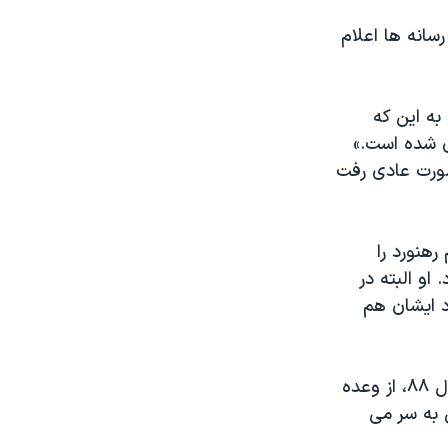
سانه ها اعلام
به این که
ی شده است.»
صورت عادی رفت
هنورد را
او البته در
د ایشان هم
رفع حصر میرحسین موسوی، زهرا رهنورد و مهدی کروبی، رهبران معترضان سال ۸۸، از وعده
اه سال ۸۹ در حصر خانگی به سر می