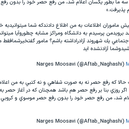
 سه ما بطور يكسان اعلام شد، من رفع حصر خود را بدون رف
 پذيرفت.»
يش ماموران اطلاعات به من اطلاع دادندكه شما ميتوانيدبه خا
 برويدمن پرسيدم به دانشگاه ومراكز مشابه چطوروآيا ميتوان
تماعي يك شهروند آزادراداشته باشم؟ مامور گفتخيرشمافقط مي
يدوشما آزادنشده ايد
M
ت حالا كه رفع حصر نه به صورت شفاهي و نه كتبي به من اعلا
ا اگر روزي بنا بر رفع حصر هم باشد همچنان كه در آغاز حصر به
ام شد، من رفع حصر خود را بدون رفع حصر موسوي و كروبي 
M