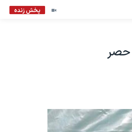
پخش زنده
ع حصر