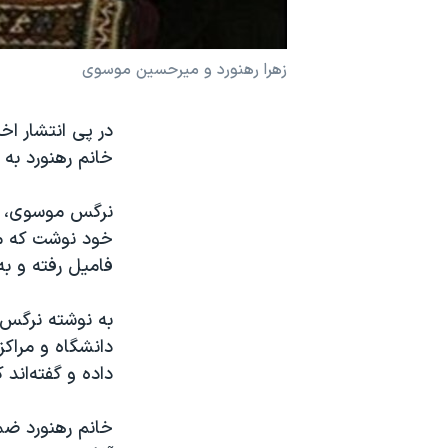
نرگس محمدی برنده جایزه نوبل صلح
همایش محافظه‌کاران آمریکا «سی‌پک»
زهرا رهنورد و میرحسین موسوی
صفحه‌های ویژه
در پی انتشار اخ
سفر پرزیدنت ترامپ به چین
خانم رهنورد به 
خود نوشت که مام
فامیل رفته و ب
به نوشته نرگس م
دانشگاه و مراك
داده و گفته‌اند 
خانم رهنورد ضم