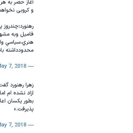
آغاز حصر به هر
و كروبی نخواهم
رهنورد:چندروز پ
فاميل وبه مشهد
هنري،سياسي واج
محدودداشته باش
ay 7, 2018
— Narges Moosavi (@Aftab_Naghashi)
زهرا رهنورد گف
ازاد نشده ام ام
بطور يكسان اعل
پذيرفت.»
ay 7, 2018
— Narges Moosavi (@Aftab_Naghashi)