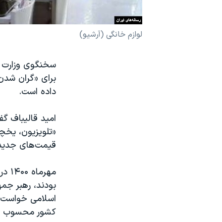
نرگس محمدی برنده جایزه نوبل صلح
همایش محافظه‌کاران آمریکا «سی‌پک»
لوازم خانگی (آرشیو)
صفحه‌های ویژه
سخنگوی وزارت 
سفر پرزیدنت ترامپ به چین
برای «گران شدن» 
داده است.
امید قالیباف گ
«تلویزیون، یخچ
قیمت‌های جدید «
مهرم
بودند، رهبر جم
اسلامی خواست ت
کشور محسوب می