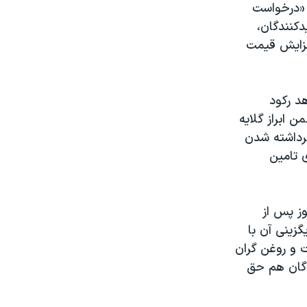
 «درخواست
کنندگان،
افزایش قیمت
د رکود
 ابراز گلایه
زار تومان به دلیل برداشته شدن
ی تامین
ز پس از
ترجیحی ۴۲۰۰ تومانی» و جایگزینی آن با
یات و روغن گران
دگان هم حق