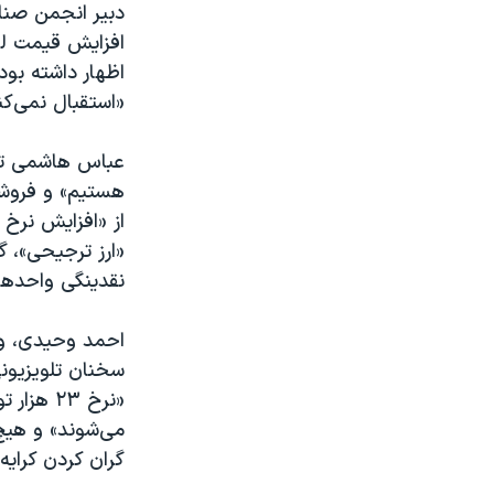
دبیر انجمن صنای
افزایش قیمت لو
اظهار داشته بود
«استقبال نمی‌کن
عباس هاشمی تاکی
هستیم» و فروشند
«ارز ترجیحی»، گ
نقدینگی واحدها»
احمد وحیدی، وز
«نرخ ۲۳ 
می‌شوند» و هیچ 
گران کردن کرایه ر