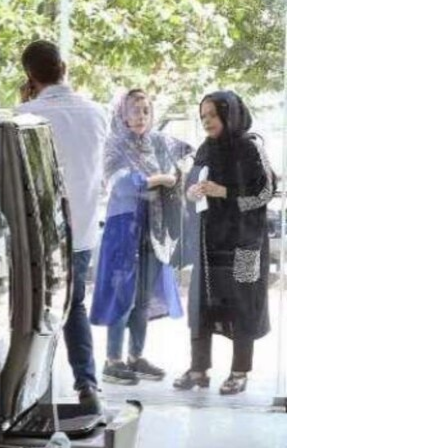
مستندها
فرهنگ و زندگی
حقوق شهروندی
انتخابات ریاست جمهوری آمریکا ۲۰۲۴
اقتصادی
حمله جمهوری اسلامی به اسرائیل
رمز مهسا
علم و فناوری
اسرائیل در جنگ
ورزش زنان در ایران
گالری عکس
اعتراضات زن، زندگی، آزادی
آرشیو پخش زنده
مجموعه مستندهای دادخواهی
تریبونال مردمی آبان ۹۸
دادگاه حمید نوری
چهل سال گروگان‌گیری
قانون شفافیت دارائی کادر رهبری ایران
اعتراضات مردمی آبان ۹۸
اسرائیل در جنگ