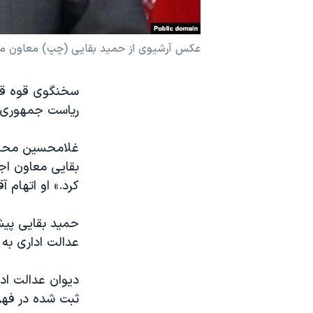
نرگس محمدی برنده جایزه نوبل صلح
همایش محافظه‌کاران آمریکا «سی‌پک»
عکس آرشیوی از حمید بقایی (چپ) معاون مح
صفحه‌های ویژه
سخنگوی قوه قضا
سفر پرزیدنت ترامپ به چین
ریاست جمهوری م
غلامحسین محسنی
بقایی معاون اجر
کرد.» او اتهام آق
حمید بقایی پیش
عدالت اداری به ۴ سال انفصال از خدمات دولت
ثبت شده در فهر