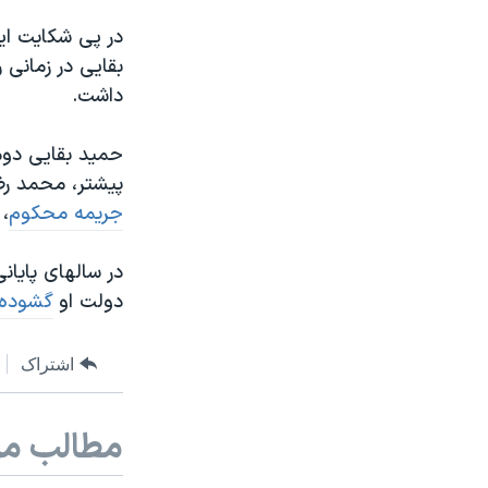
در پی شکایت ای
بقایی در زمانی 
داشت.
حمید بقایی دوم
پیشتر، محمد رض
جریمه محکوم
، 
در سالهای پایان
دولت او
گشوده
اشتراک
مطالب مر