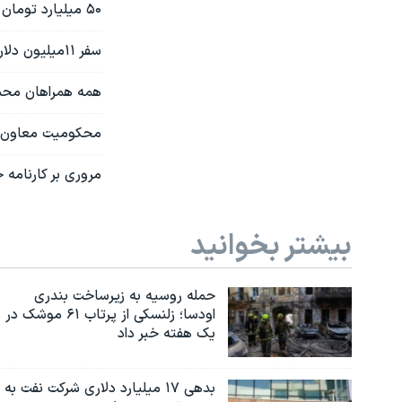
۵۰ میلیارد تومان و ۲۰۰ هکتار زمین مناسب برای احمدی نژاد
سفر ۱۱میلیون دلاری محمود احمدی نژاد به نیویورک
همه همراهان محمود احم
محکومیت معاون ا
مروری بر کارنامه 
بیشتر بخوانید
حمله روسیه به زیرساخت بندری
اودسا؛ زلنسکی از پرتاب ۶۱ موشک در
یک هفته خبر داد
بدهی ۱۷ میلیارد دلاری شرکت نفت به