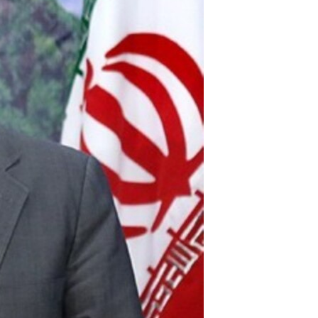
مستندها
فرهنگ و زندگی
حقوق شهروندی
انتخابات ریاست جمهوری آمریکا ۲۰۲۴
اقتصادی
حمله جمهوری اسلامی به اسرائیل
رمز مهسا
علم و فناوری
اسرائیل در جنگ
ورزش زنان در ایران
گالری عکس
اعتراضات زن، زندگی، آزادی
آرشیو پخش زنده
مجموعه مستندهای دادخواهی
تریبونال مردمی آبان ۹۸
دادگاه حمید نوری
چهل سال گروگان‌گیری
قانون شفافیت دارائی کادر رهبری ایران
اعتراضات مردمی آبان ۹۸
اسرائیل در جنگ