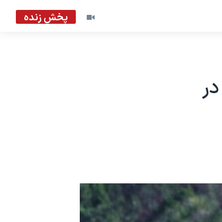
پخش زنده
در