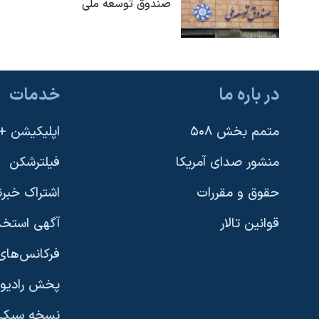
صندوق توسعه ملی
در باره ما
خدمات
متمم بخش ۵۰۸
اپلیکیشن +VOA
منشور صدای آمریکا
فیلترشکن
حقوق و مقررات
اشتراک خبرن
قوانین تالار
آگهی استخد
فرکانس‌های 
پخش رادیو
یادگیری زبان انگلیسی
نسخه سبک 