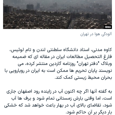
دنبال کنید
مستندها
فرهنگ و زندگی
حقوق شهروندی
انتخابات ریاست جمهوری آمریکا ۲۰۲۴
اقتصادی
حمله جمهوری اسلامی به اسرائیل
رمز مهسا
علم و فناوری
آلودگی هوا در تهران
زبانهای مختلف
اسرائیل در جنگ
ورزش زنان در ایران
کاوه مدنی، استاد دانشگاه سلطنتی لندن و تام لوئیس،
گالری عکس
اعتراضات زن، زندگی، آزادی
فارغ التحصیل مطالعات ایران در مقاله ای که ضمیمه
آرشیو پخش زنده
مجموعه مستندهای دادخواهی
وبلاگ "دفتر تهران" روزنامه گاردین منتشر کرده، می
نویسند پایان تحریم ها ممکن است به ایران در رویارویی با
تریبونال مردمی آبان ۹۸
بحران محیط زیستی کمک کند.
دادگاه حمید نوری
چهل سال گروگان‌گیری
به گفته آنها اگر چه اکنون آب در زاینده رود اصفهان جاری
است، اما وقتی بارش زمستانی تمام شود و برف ها آب
قانون شفافیت دارائی کادر رهبری ایران
شود، تقاضای بالای آب در بهار باعث خواهد شد که خشکی
اعتراضات مردمی آبان ۹۸
بار دیگر بر آن حاکم شود.