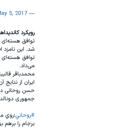
ay 5, 2017
— Omid Memarian (@Omid_M)
رویکرد کاندیداها
توافق هسته‌ای ا
شد. این نامزد ا
توافق هسته‌ای 
می‌داد.
محمدباقر قالیبا
ایران از نتایج آن
حسن روحانی در پ
جمهوری دونالد ت
#روحاني
:روي م
برجام را برهم بز