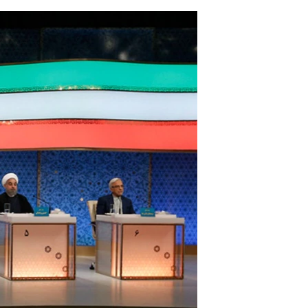
مستندها
فرهنگ و زندگی
حقوق شهروندی
انتخابات ریاست جمهوری آمریکا ۲۰۲۴
اقتصادی
حمله جمهوری اسلامی به اسرائیل
رمز مهسا
علم و فناوری
اسرائیل در جنگ
ورزش زنان در ایران
گالری عکس
اعتراضات زن، زندگی، آزادی
آرشیو پخش زنده
مجموعه مستندهای دادخواهی
تریبونال مردمی آبان ۹۸
دادگاه حمید نوری
چهل سال گروگان‌گیری
قانون شفافیت دارائی کادر رهبری ایران
اعتراضات مردمی آبان ۹۸
اسرائیل در جنگ