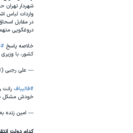
شهردار تهران حم
واردات لباس اشت
در مقابل اسحاق 
دروغگویی متهم ک
خلاصه پاسخ
#ق
كشور، با وزیری
— علی رجبی (@li_Rajabi
#قالیباف
رانت ر
خودش مشکل ندا
— امین زنده به عشق (@8
کدام دولت انتقا