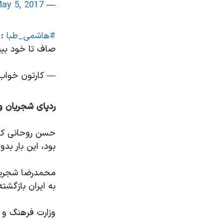
ay 5, 2017
— Mira Ghorbanifar (@miraghorbanifar)
#هاشمی_طبا
: 
صاف تا خود بيت
— کارتون خواب (@onkhaab
ردپای شجریان و
حسن روحانی که 
بود، این بار بد
محمدرضا شجریان
به ایران بازگشت
وزارت فرهنگ و 