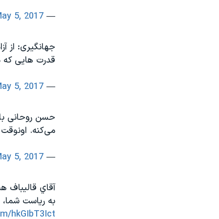
ay 5, 2017
— mohammad amirhoseini (@MAmirhoseini)
جهانگیری: از آ
قدرت هایی که م
ay 5, 2017
— Amene Shirafkan (@shirafkan82)
حسن روحانی با 
می‌کنه. اونوقت 
ay 5, 2017
— PaYaM (@PaYaMLand)
آقاي قاليباف هن
به رياست شما، 
com/hkGIbT3Ict