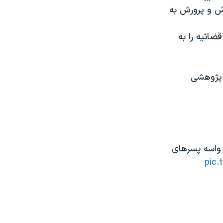
زش و پرورش به
ضائیه را به
و پژوهشی
د میدونه ، اما رانت دفاتر پلیس+10 واسه پسرهای
pic.