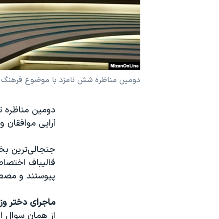
نرگس محمدی برنده جایزه نوبل صلح
همایش محافظه‌کاران آمریکا «سی‌پک»
صفحه‌های ویژه
سفر پرزیدنت ترامپ به چین
دومین مناظره شش نامزد با موضوع فرهنگ 
آرایی موافقان 
جنجالی‌ترین بخ
قالیباف اختصاص
پیوستند و مصط
ماجرای دختر وز
از همان سوال ا