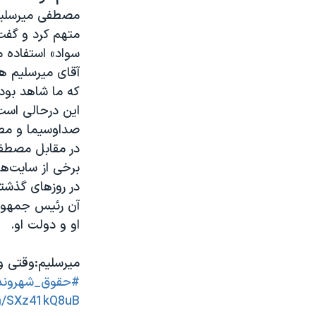
مصطفی میرسلیم،
متهم کرد و گفت 
سواد» استفاده م
آقای میرسلیم ه
که ما شاهد بود
این درحالی است
صداوسیما و مط
در مقابل مصطفی
برخی از سایت‌ها
در روزهای گذشت
آن رئیس جمهوری 
او و دولت او.
میرسلیم:وقتی و
#حقوق_شهروند
om/SXz41kQ8uB