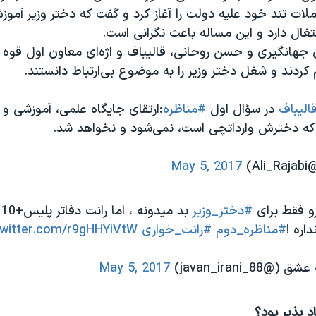
لات تند خود علیه دولت را آغاز کرد و گفت که دختر وزیر آمو
غال دارد و این مساله باعث نگرانی است.
جهانگیری و حسن روحانی، قالیباف و اژه‌ای معاون اول قوه ق
ردند و شغل دختر وزیر را به موضوع بی‌ارتباط دانستند.
الیباف
در سؤال اول
#مناظره
:ارتقای جایگاه علمی‌، آموزشی 
 كه دخترش وارداتچی است، نمی‌شود و نخواهد شد.
A)
May 5, 2017
و فقط برای
#دختر_وزیر
ب
ره !
#مناظره_دوم
#رانت_خواری
twitter.com/r9gHHYiVtW
javan_irani_8)
May 5, 2017
د پذیر بود؟