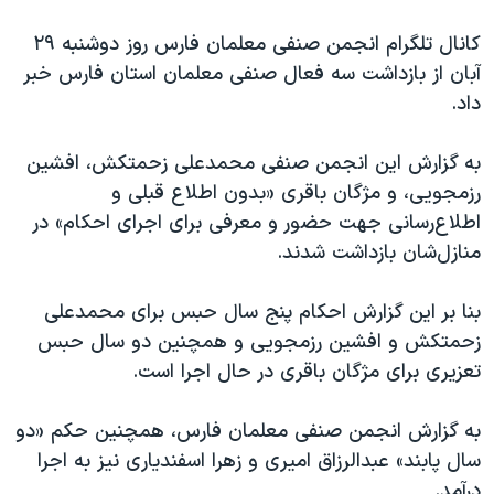
اسرائیل در جنگ
کانال تلگرام انجمن صنفی معلمان فارس روز دوشنبه ٢٩
نرگس محمدی برنده جایزه نوبل صلح
آبان از بازداشت سه فعال صنفی معلمان استان فارس خبر
همایش محافظه‌کاران آمریکا «سی‌پک»
داد.
صفحه‌های ویژه
به گزارش این انجمن صنفی محمدعلی زحمتکش، افشین
سفر پرزیدنت ترامپ به چین
رزمجویی، و مژگان باقری «بدون اطلاع قبلی و
اطلاع‌رسانی جهت حضور و معرفی برای اجرای احکام» در
منازل‌شان بازداشت شدند.
بنا بر این گزارش احکام پنج سال حبس برای محمدعلی
زحمتکش و افشین رزمجویی و همچنین دو سال حبس
تعزیری برای مژگان باقری در حال اجرا است.
به گزارش انجمن صنفی معلمان فارس، همچنین حکم «دو
سال پابند» عبدالرزاق امیری و زهرا اسفندیاری نیز به اجرا
درآمد.