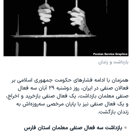
دنبال کنید
مستندها
فرهنگ و زندگی
حقوق شهروندی
انتخابات ریاست جمهوری آمریکا ۲۰۲۴
اقتصادی
حمله جمهوری اسلامی به اسرائیل
رمز مهسا
علم و فناوری
زبانهای مختلف
اسرائیل در جنگ
ورزش زنان در ایران
گالری عکس
اعتراضات زن، زندگی، آزادی
بازداشت و زندان
آرشیو پخش زنده
مجموعه مستندهای دادخواهی
همزمان با ادامه فشارهای حکومت جمهوری اسلامی بر
تریبونال مردمی آبان ۹۸
فعالان صنفی در ایران، روز دوشنبه ٢٩ آبان سه فعال
دادگاه حمید نوری
صنفی معلمان بازداشت، یک فعال صنفی بازخرید و اخراج،
چهل سال گروگان‌گیری
و یک فعال صنفی نیز با پایان مرخصی سه‌روزه‌اش به
زندان بازگشت.
قانون شفافیت دارائی کادر رهبری ایران
اعتراضات مردمی آبان ۹۸
بازداشت سه فعال صنفی معلمان استان فارس