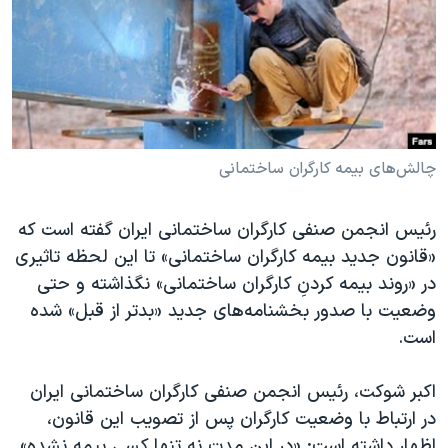
دنبال کنید
مستندها
فرهنگ و زندگی
حقوق شهروندی
انتخابات ریاست جمهوری آمریکا ۲۰۲۴
اقتصادی
حمله جمهوری اسلامی به اسرائیل
رمز مهسا
علم و فناوری
زبانهای مختلف
اسرائیل در جنگ
ورزش زنان در ایران
چالش‌های بیمه کارگران ساختمانی
گالری عکس
اعتراضات زن، زندگی، آزادی
رئیس انجمن صنفی کارگران ساختمانی ایران گفته است که
آرشیو پخش زنده
مجموعه مستندهای دادخواهی
«قانون جدید بیمه کارگران ساختمانی» تا این لحظه تاثیری
تریبونال مردمی آبان ۹۸
در «روند بیمه کردنِ کارگران ساختمانی» نگذاشته و حتی
وضعیت با صدور بخشنامه‌های جدید «بدتر از قبل» شده
دادگاه حمید نوری
است.
چهل سال گروگان‌گیری
قانون شفافیت دارائی کادر رهبری ایران
اکبر شوکت، رئیس انجمن صنفی کارگران ساختمانی ایران
در ارتباط با وضعیت کارگران پس از تصویب این قانون،
اعتراضات مردمی آبان ۹۸
اظهار داشته است: «در این مدت نه تنها کسی بیمه نشده»