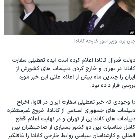
دنبال کنید
مستندها
فرهنگ و زندگی
حقوق شهروندی
انتخابات ریاست جمهوری آمریکا ۲۰۲۴
اقتصادی
حمله جمهوری اسلامی به اسرائیل
رمز مهسا
علم و فناوری
جان برد، وزیر امور خارجه کانادا
زبانهای مختلف
اسرائیل در جنگ
ورزش زنان در ایران
دولت فدرال کانادا اعلام کرده است ایده تعطیلی سفارت
گالری عکس
اعتراضات زن، زندگی، آزادی
کانادا در تهران و خارج کردن دیپلمات های کشورش از
آرشیو پخش زنده
مجموعه مستندهای دادخواهی
ایران را چندین ماه پیش از اعلام علنی این خبر مورد
بررسی قرار داده بود.
تریبونال مردمی آبان ۹۸
دادگاه حمید نوری
با وجودی که خبر تعطیلی سفارت ایران در اتاوا، اخراج
چهل سال گروگان‌گیری
دیپلمات های جمهوری اسلامی از کانادا، خروج غیرمنتظره
دیپلمات های کانادایی از تهران و در نهایت اعلام قطع
قانون شفافیت دارائی کادر رهبری ایران
کامل مناسبات بین دو کشور بسیاری از صاحبنظران بین
اعتراضات مردمی آبان ۹۸
المللی و کارشناسان سیاسی روابط خارجی کانادا را غافلگیر