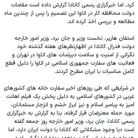
اسرائیل در جنگ
کرد، اما خبرگزاری رسمی کانادا گزارش داده است مقامات
دولت محافظه کار در اتاوا این تصمیم را پس از چندین ماه
نرگس محمدی برنده جایزه نوبل صلح
مطالعه و بررسی اخذ کرده اند.
همایش محافظه‌کاران آمریکا «سی‌پک»
صفحه‌های ویژه
استفان هارپر، نخست وزیر و جان برد، وزیر امور خارجه
دولت فدرال کانادا در اظهارنظرهای هفته گذشته خود
سفر پرزیدنت ترامپ به چین
نگرانی از امنیت و سلامت دیپلمات های اتاوا در تهران و
فعالیت های سفارت جمهوری اسلامی در اتاوا را دلیل قطع
کامل مناسبات با ایران مطرح کردند.
در شرایطی که طی روزهای اخیر سفارت خانه های کشورهای
غربی در کشورهای اسلامی به دلیل پخش یک فیلم اهانت
آمیز به پیامبر اسلام و نیز ابراز خشم و انزجار مسلمانان،
مورد حمله معترضان قرار گرفته، بنا به گزارش به خبرگزاری
رسمی کانادا، جان برد، وزیر امور خارجه روز جمعه گفته
است «با وجود مشکلاتی که کانادا با دولت ایران دارد، اما