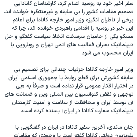
اسرائیل در جنگ
سفر اخیر خود به روسیه اعلام کرد، کارشناسان کانادایی
تصمیم مقامات کشور را بی سابقه و غیرمنتظره خوانده اند.
نرگس محمدی برنده جایزه نوبل صلح
برخی از ناظران انگیزه وزیر امور خارجه کانادا برای اعلام
همایش محافظه‌کاران آمریکا «سی‌پک»
این خبر در روسیه را اقدامی راهبردی خوانده اند، چرا که
صفحه‌های ویژه
مسکو یکی از حامیان سرسخت اتخاذ سیاست گفتگو و حل
دیپلماتیک بحران فعالیت های اتمی تهران و رویارویی با
سفر پرزیدنت ترامپ به چین
ایران محسوب می شود.
وزیر امور خارجه کانادا جزئیات چندانی برای تصمیم بی
سابقه کشورش برای قطع روابط با جمهوری اسلامی ایران
در اختیار افکار عمومی قرار نداده است و صرفاً به «بی
توجهی و نقض کنوانسیون بین المللی وین و ضمانت های
آن توسط ایران و محافظت از سلامت و امنیت کارمندان
دیپلماتیک سفارت کانادا در ایران» بسنده کرده است.
جان ماندی، آخرین سفیر کانادا در ایران در گفتگویی با
تلویزیون دولتی کانادا گفته است با وجودی که مقامات