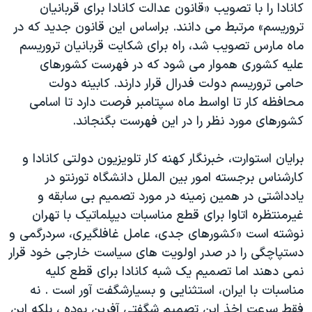
کانادا را با تصویب «قانون عدالت کانادا برای قربانیان
تروریسم» مرتبط می دانند. براساس این قانون جدید که در
ماه مارس تصویب شد، راه برای شکایت قربانیان تروریسم
علیه کشوری هموار می شود که در فهرست کشورهای
حامی تروریسم دولت فدرال قرار دارند. کابینه دولت
محافظه کار تا اواسط ماه سپتامبر فرصت دارد تا اسامی
کشورهای مورد نظر را در این فهرست بگنجاند.
برایان استوارت، خبرنگار کهنه کار تلویزیون دولتی کانادا و
کارشناس برجسته امور بین الملل دانشگاه تورنتو در
یادداشتی در همین زمینه در مورد تصمیم بی سابقه و
غیرمنتظره اتاوا برای قطع مناسبات دیپلماتیک با تهران
نوشته است «کشورهای جدی، عامل غافلگیری، سردرگمی و
دستپاچگی را در صدر اولویت های سیاست خارجی خود قرار
نمی دهند اما تصمیم یک شبه کانادا برای قطع کلیه
مناسبات با ایران، استثنایی و بسیارشگفت آور است . نه
فقط سرعت اخذ این تصمیم شگفتی آفرین بوده ، بلکه این