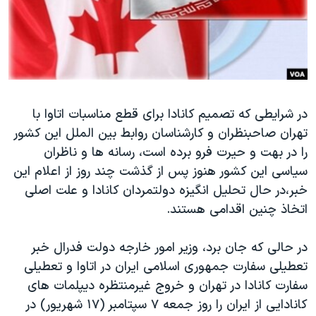
دنبال کنید
مستندها
فرهنگ و زندگی
حقوق شهروندی
انتخابات ریاست جمهوری آمریکا ۲۰۲۴
اقتصادی
حمله جمهوری اسلامی به اسرائیل
رمز مهسا
علم و فناوری
زبانهای مختلف
در شرایطی که تصمیم کانادا برای قطع مناسبات اتاوا با
اسرائیل در جنگ
ورزش زنان در ایران
تهران صاحبنظران و کارشناسان روابط بین الملل این کشور
گالری عکس
اعتراضات زن، زندگی، آزادی
را در بهت و حیرت فرو برده است، رسانه ها و ناظران
آرشیو پخش زنده
مجموعه مستندهای دادخواهی
سیاسی این کشور هنوز پس از گذشت چند روز از اعلام این
خبر،در حال تحلیل انگیزه دولتمردان کانادا و علت اصلی
تریبونال مردمی آبان ۹۸
اتخاذ چنین اقدامی هستند.
دادگاه حمید نوری
چهل سال گروگان‌گیری
در حالی که جان برد، وزیر امور خارجه دولت فدرال خبر
تعطیلی سفارت جمهوری اسلامی ایران در اتاوا و تعطیلی
قانون شفافیت دارائی کادر رهبری ایران
سفارت کانادا در تهران و خروج غیرمنتظره دیپلمات های
اعتراضات مردمی آبان ۹۸
کانادایی از ایران را روز جمعه ۷ سپتامبر (۱۷ شهریور) در