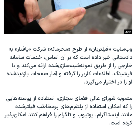
دنبال کنید
مستندها
فرهنگ و زندگی
حقوق شهروندی
انتخابات ریاست جمهوری آمریکا ۲۰۲۴
اقتصادی
حمله جمهوری اسلامی به اسرائیل
رمز مهسا
علم و فناوری
زبانهای مختلف
وب‌سایت «فیلتربان» از طرح «محرمانه» شرکت «یافتار» به
اسرائیل در جنگ
ورزش زنان در ایران
دادستانی خبر داده است که بر آن اساس، خدمات سامانه
گالری عکس
اعتراضات زن، زندگی، آزادی
خارجی را از طریق نمونه‌شبیه‌سازی‌شده ارائه می‌کند و با
آرشیو پخش زنده
مجموعه مستندهای دادخواهی
فیشینگ، اطلاعات کاربر را گرفته و آمار صفحات بازدیدشده
او را در اختیار می‌گیرد.
تریبونال مردمی آبان ۹۸
دادگاه حمید نوری
مصوبه شورای عالی فضای مجازی، استفاده از پوسته‌هایی
چهل سال گروگان‌گیری
را که امکان استفاده از پلتفرم‌های پرمخاطب فیلترشده
مانند اینستاگرام، یوتیوب و تلگرام را فراهم کنند امکان‌پذیر
قانون شفافیت دارائی کادر رهبری ایران
کرده است.
اعتراضات مردمی آبان ۹۸