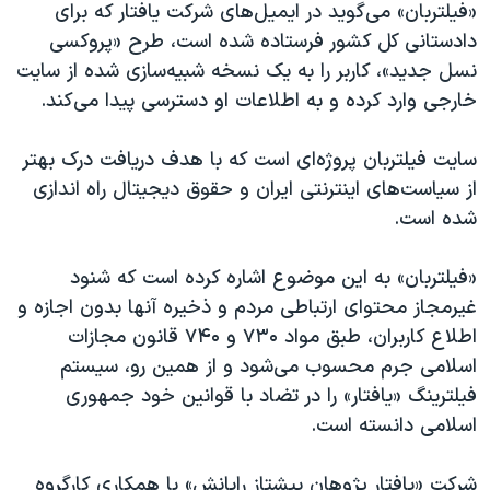
اسرائیل در جنگ
«فیلتربان» می‌گوید در ایمیل‌های شرکت یافتار که برای
دادستانی کل کشور فرستاده شده است، طرح «پروکسی
نرگس محمدی برنده جایزه نوبل صلح
نسل جدید»، کاربر را به یک نسخه شبیه‌سازی شده از سایت
همایش محافظه‌کاران آمریکا «سی‌پک»
خارجی وارد کرده و به اطلاعات او دسترسی پیدا می‌کند.
صفحه‌های ویژه
سایت فیلتربان پروژه‌ای است که با هدف دریافت درک بهتر
سفر پرزیدنت ترامپ به چین
از سیاست‌های اینترنتی ایران و حقوق دیجیتال راه اندازی
شده است.
«فیلتربان» به این موضوع اشاره کرده است که شنود
غیرمجاز محتوای ارتباطی مردم و ذخیره آنها بدون اجازه و
اطلاع کاربران، طبق مواد ۷۳۰ و ۷۴۰ قانون مجازات
اسلامی جرم محسوب می‌شود و از همین رو، سیستم
فیلترینگ «یافتار» را در تضاد با قوانین خود جمهوری
اسلامی دانسته است.
شرکت «یافتار پژوهان پیشتاز رایانش» با همکاری کارگروه