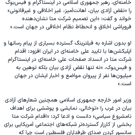
اسرائیل در جنگ
خامنه‌ای، رهبر جمهوری اسلامی در اینستاگرام و فیس‌بوک
را «نقض آزادی بیان، اهانت‌آمیز، غیر اخلاقی و غیرقانونی»
نرگس محمدی برنده جایزه نوبل صلح
خواند و گفت: «این تصمیم شرکت متا نشان‌دهنده
همایش محافظه‌کاران آمریکا «سی‌پک»
فروپاشی اخلاق و انحطاط نظام اخلاقی در جهان است.»
صفحه‌های ویژه
او بدون اشاره به فیلترینگ گسترده بسیاری از پیام رسانها و
سفر پرزیدنت ترامپ به چین
اپلیکشن‌ها با تایید علی خامنه‌ای در ایران افزود: اقدام
شرکت متا در انسداد صفحات علی خامنه‌ای در اینستاگرام
و فیس‌بوک، «نه تنها نقض آزادی بیان بلکه توهین به
میلیون‌ها نفر از پیروان مواضع و اخبار ایشان در جهان
است.»
وزیر امور خارجه جمهوری اسلامی همچنین شعارهای آزادی
بیان در غرب را «توخالی، نمایشی و پوششی برای اهداف
نامشروع سیاسی» دانست و ادعا کرد: «اقدام شرکت متا
بخشی از کارزار گسترده‌تر شبکه‌های اجتماعی آمریکایی برای
سانسور کردن صدای طرفداران فلسطین است چرا که