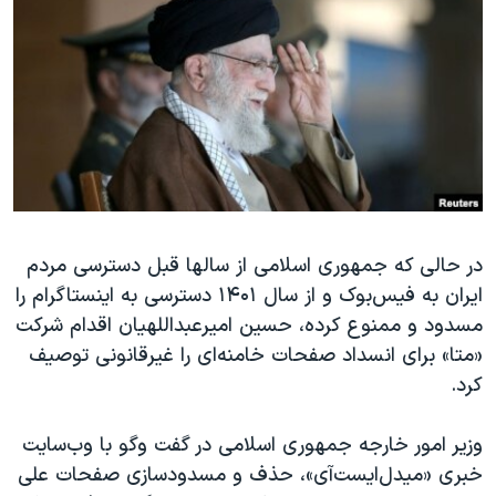
دنبال کنید
مستندها
فرهنگ و زندگی
حقوق شهروندی
انتخابات ریاست جمهوری آمریکا ۲۰۲۴
اقتصادی
حمله جمهوری اسلامی به اسرائیل
رمز مهسا
علم و فناوری
زبانهای مختلف
اسرائیل در جنگ
ورزش زنان در ایران
گالری عکس
اعتراضات زن، زندگی، آزادی
آرشیو پخش زنده
مجموعه مستندهای دادخواهی
در حالی که جمهوری اسلامی از سالها قبل دسترسی مردم
ایران به فیس‌بوک و از سال ۱۴۰۱ دسترسی به اینستاگرام را
تریبونال مردمی آبان ۹۸
مسدود و ممنوع کرده، حسین امیرعبداللهیان اقدام شرکت
دادگاه حمید نوری
«متا» برای انسداد صفحات خامنه‌ای را غیرقانونی توصیف
چهل سال گروگان‌گیری
کرد.
قانون شفافیت دارائی کادر رهبری ایران
وزیر امور خارجه جمهوری اسلامی در گفت‌ وگو با وب‌سایت
اعتراضات مردمی آبان ۹۸
خبری «میدل‌ایست‌آی»،‌ حذف و مسدود‌سازی صفحات علی