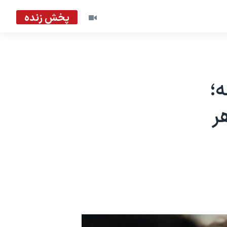
پخش زنده
؛
ر