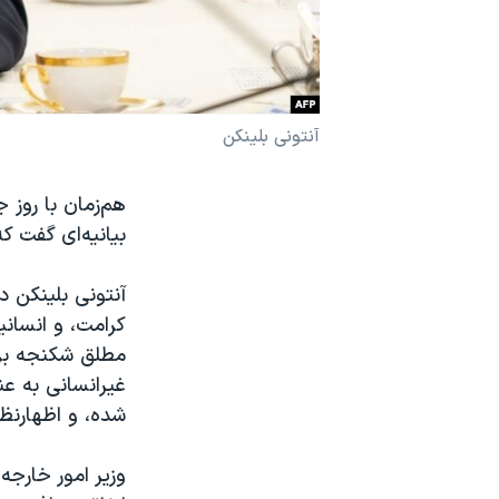
نرگس محمدی برنده جایزه نوبل صلح
همایش محافظه‌کاران آمریکا «سی‌پک»
صفحه‌های ویژه
آنتونی بلینکن
سفر پرزیدنت ترامپ به چین
هم‌زمان با روز 
بیانیه‌ای گفت ک
آنتونی بلینکن د
کرامت، و انسان
مطلق شکنجه بر 
غیرانسانی به عن
شده، و اظهارنظ
وزیر امور خارجه