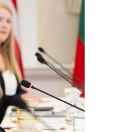
مستندها
فرهنگ و زندگی
حقوق شهروندی
انتخابات ریاست جمهوری آمریکا ۲۰۲۴
اقتصادی
حمله جمهوری اسلامی به اسرائیل
رمز مهسا
علم و فناوری
اسرائیل در جنگ
ورزش زنان در ایران
گالری عکس
اعتراضات زن، زندگی، آزادی
آرشیو پخش زنده
مجموعه مستندهای دادخواهی
تریبونال مردمی آبان ۹۸
دادگاه حمید نوری
چهل سال گروگان‌گیری
قانون شفافیت دارائی کادر رهبری ایران
اعتراضات مردمی آبان ۹۸
اسرائیل در جنگ