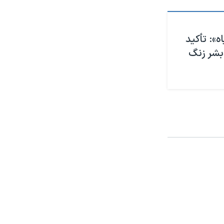
عرض
px
»: تأکید
بشر زنگ