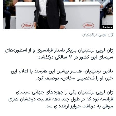
دنبال کنید
مستندها
فرهنگ و زندگی
حقوق شهروندی
انتخابات ریاست جمهوری آمریکا ۲۰۲۴
اقتصادی
حمله جمهوری اسلامی به اسرائیل
رمز مهسا
علم و فناوری
ژان لویی ترنتینیان
زبانهای مختلف
اسرائیل در جنگ
ورزش زنان در ایران
ژان لویی ترنتینیان بازیگر نامدار فرانسوی و از اسطوره‌های
گالری عکس
اعتراضات زن، زندگی، آزادی
سینمای این کشور در ۹۱ سالگی درگذشت.
آرشیو پخش زنده
مجموعه مستندهای دادخواهی
نادین ترنتینیان، همسر پیشین این هنرمند با اعلام این
تریبونال مردمی آبان ۹۸
خبر، او را شخصیتی «خاص» توصیف کرد.
دادگاه حمید نوری
چهل سال گروگان‌گیری
ژان لویی ترنتینیان یکی از چهره‌های جهانی سینمای
فرانسه بود که در طول چند دهه فعالیت درخشان هنری
قانون شفافیت دارائی کادر رهبری ایران
موفق به دریافت جوایز ارزنده‌ای شد.
اعتراضات مردمی آبان ۹۸