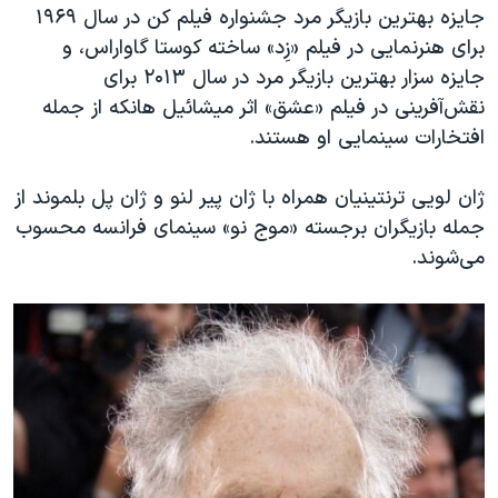
اسرائیل در جنگ
جایزه بهترین بازیگر مرد جشنواره فیلم کن در سال ۱۹۶۹
برای هنرنمایی در فیلم «زِد» ساخته کوستا گاواراس، و
نرگس محمدی برنده جایزه نوبل صلح
جایزه سزار بهترین بازیگر مرد در سال ۲۰۱۳ برای
همایش محافظه‌کاران آمریکا «سی‌پک»
نقش‌آفرینی در فیلم «عشق» اثر میشائیل هانکه از جمله
صفحه‌های ویژه
افتخارات سینمایی او هستند.
سفر پرزیدنت ترامپ به چین
ژان لویی ترنتینیان همراه با ژان پیر لنو و ژان پل بلموند از
جمله بازیگران برجسته «موج نو» سینمای فرانسه محسوب
می‌شوند.