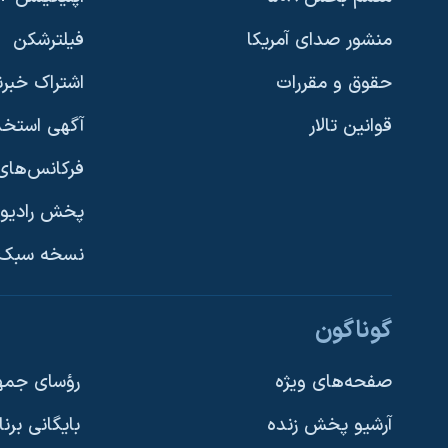
منشور صدای آمریکا
فیلترشکن
حقوق و مقررات
اشتراک خبرن
قوانین تالار
آگهی استخد
فرکانس‌های 
پخش رادیو
یادگیری زبان انگلیسی
نسخه سبک 
دنبال کنید
گوناگون
صفحه‌های ویژه
رؤسای جمهو
آرشیو پخش زنده
بایگانی برن
زبانهای مختلف