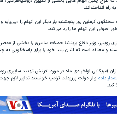
د که طرح چنین اتهام هایی بخشی از کمپین «روسیه‌هراسی» ا
راه انداخته‌اند.
خنگوی کرملین روز پنجشنبه بار دیگر این اتهام را «بی‌پایه 
 اصولی این اتهام ها را رد می‌کند.
ری رویترز، وزیر دفاع بریتانیا حملات سایبری را بخشی از «عصر
نسته و معتقد است که لندن باید خود را برای پاسخگویی به چ
اران آمریکایی اواخر دی ماه در مورد افزایش تهدید سایبری روسی
دار داده
و از دولت پرزیدنت ترامپ خواستند تدابیر لازم جهت م
 کند.