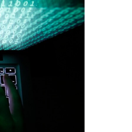
مستندها
فرهنگ و زندگی
حقوق شهروندی
انتخابات ریاست جمهوری آمریکا ۲۰۲۴
اقتصادی
حمله جمهوری اسلامی به اسرائیل
رمز مهسا
علم و فناوری
اسرائیل در جنگ
ورزش زنان در ایران
گالری عکس
اعتراضات زن، زندگی، آزادی
آرشیو پخش زنده
مجموعه مستندهای دادخواهی
تریبونال مردمی آبان ۹۸
دادگاه حمید نوری
چهل سال گروگان‌گیری
قانون شفافیت دارائی کادر رهبری ایران
اعتراضات مردمی آبان ۹۸
اسرائیل در جنگ