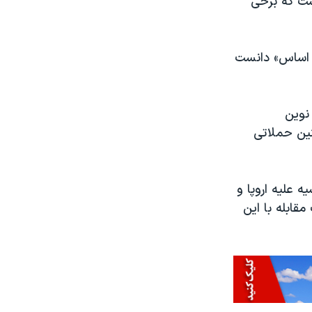
ست که برخی
و اساس» دانست
 نوین
نین حملاتی
ه علیه اروپا و
قابله با این