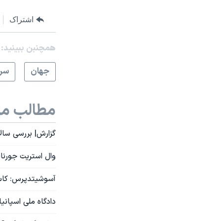
اشتراک
همچنبن ببینید:
جهان
سرخ
مطالب مر
گزارش| بررسی سالا
وال استریت جورنا
آسوشیتدپرس: کاسپ
دادگاه ملی اسپانی